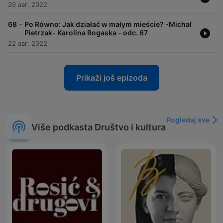
29 авг. 2022
-
68
Po Równo: Jak działać w małym mieście? -Michał
Pietrzak- Karolina Rogaska - odc. 67
22 авг. 2022
Prikaži još epizoda
Pogledaj sve
Više podkasta Društvo i kultura