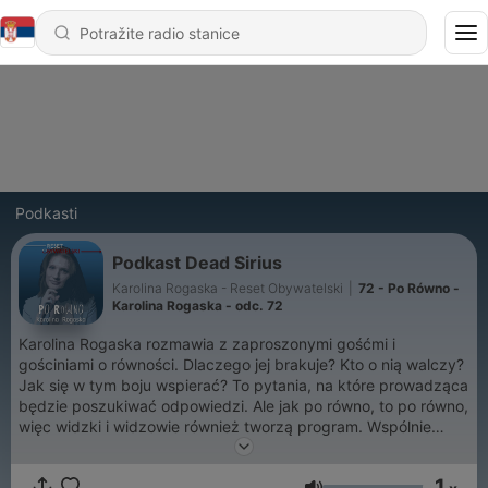
Podkasti
Podkast Dead Sirius
Karolina Rogaska - Reset Obywatelski
|
72 - Po Równo -
Karolina Rogaska - odc. 72
Karolina Rogaska rozmawia z zaproszonymi gośćmi i
gościniami o równości. Dlaczego jej brakuje? Kto o nią walczy?
Jak się w tym boju wspierać? To pytania, na które prowadząca
będzie poszukiwać odpowiedzi. Ale jak po równo, to po równo,
więc widzki i widzowie również tworzą program. Wspólnie
debatujemy i po równo dzielimy się tym, co nam leży w
głowach, sercach i na wątrobach.
1