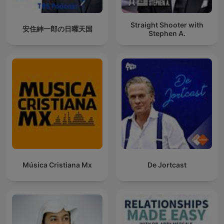
Straight Shooter with
安住紳一郎の日曜天国
Stephen A.
Música Cristiana Mx
De Jortcast