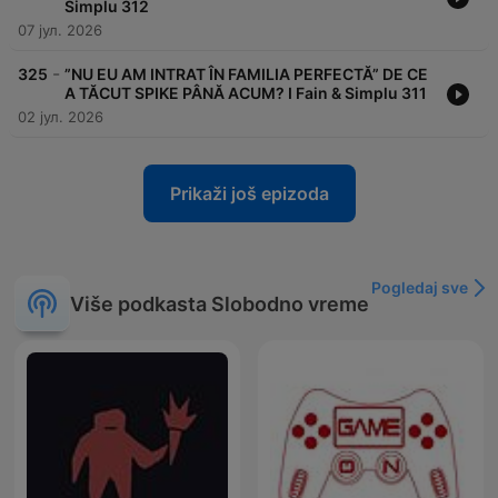
Simplu 312
07 јул. 2026
-
325
”NU EU AM INTRAT ÎN FAMILIA PERFECTĂ” DE CE
A TĂCUT SPIKE PÂNĂ ACUM? I Fain & Simplu 311
02 јул. 2026
Prikaži još epizoda
Pogledaj sve
Više podkasta Slobodno vreme