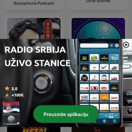
Dota Scores
Saxophone Podcast
傾聽夏天-聽音占卜-
Astronomía y algo más
Summer-大千電台
Preuzmite aplikaciju