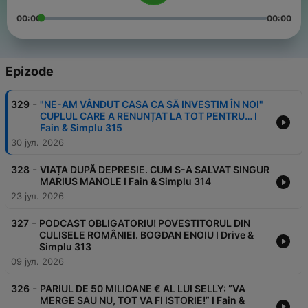
00:00
00:00
Epizode
-
329
"NE-AM VÂNDUT CASA CA SĂ INVESTIM ÎN NOI"
CUPLUL CARE A RENUNȚAT LA TOT PENTRU… I
Fain & Simplu 315
30 јул. 2026
-
328
VIAȚA DUPĂ DEPRESIE. CUM S-A SALVAT SINGUR
MARIUS MANOLE I Fain & Simplu 314
23 јул. 2026
-
327
PODCAST OBLIGATORIU! POVESTITORUL DIN
CULISELE ROMÂNIEI. BOGDAN ENOIU I Drive &
Simplu 313
09 јул. 2026
-
326
PARIUL DE 50 MILIOANE € AL LUI SELLY: ”VA
MERGE SAU NU, TOT VA FI ISTORIE!” I Fain &