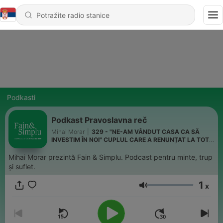
Podkasti
Podkast Pravoslavna reč
Mihai Morar
|
329 - "NE-AM VÂNDUT CASA CA SĂ
INVESTIM ÎN NOI" CUPLUL CARE A RENUNȚAT LA TOT
PENTRU… I Fain & Simplu 315
Mihai Morar prezintă Fain & Simplu. Podcast pentru minte, trup
și suflet.
1
x
Jačina zvuka