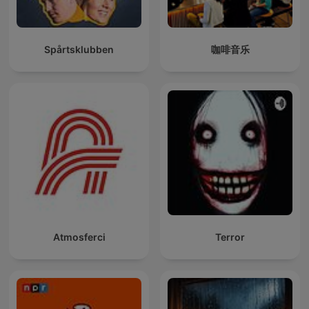
Spårtsklubben
咖啡音乐
Atmosferci
Terror