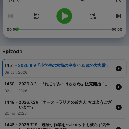
x
さい。 --- オンエア全編はradikoでお聴きいただけます↓
Jačina zvuka
https://radiko.jp/r_seasons/10002442 制作：TBSラジオ TBS
Podcast：https://www.tbsradio.jp/podcast/
00:00
00:00
Epizode
-
1451
2026.8.9「小学生の水筒の中身と65歳の大恋愛」
09 авг. 2026
-
1450
2026.8.2「『ねこずみ・うささわ』販売開始！」
02 авг. 2026
-
1449
2026.7.26「オーストラリアの皆さん おはようござ
います」
26 јул. 2026
-
1448
2026.7.19「危険な作業をヘルメットも被らず気合