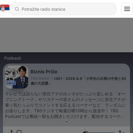
Podkasti
Biznis Priče
TBS RADIO
|
1451 - 2026.8.9「小学生の水筒の中身と65
歳の大恋愛」
テレビでは語らない安住アナのホンネがたっぷり楽しめる「オー
プニングトーク」やリスナーの皆さんのメッセージに安住アナが
毒ッ気たっぷりでコメントする応えるコーナーなど、ランダムに
お送りします。TBSラジオで毎週日曜10時から放送中！ TBS
Podcastでは番組一部をお聴きいただけます。配信するコーナ
ー、箇所、更新日時などは番組の都合上変更する可能性がござい
ます。なお配信期間はエピソードごとに異なります。ご了承くだ
1