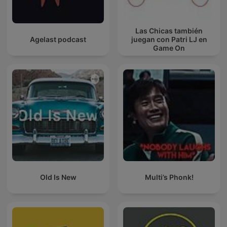
Las Chicas también
Agelast podcast
juegan con Patri LJ en
Game On
Old Is New
Multi’s Phonk!