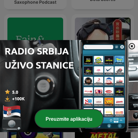
Saxophone Podcast
傾聽夏天-聽音占卜-
Fain & Simplu Podcast
Summer-大千電台
Preuzmite aplikaciju