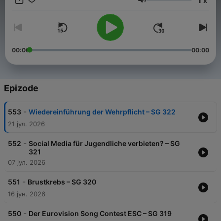
x
Jačina zvuka
00:00
00:00
Epizode
-
553
Wiedereinführung der Wehrpflicht – SG 322
21 јул. 2026
-
552
Social Media für Jugendliche verbieten? – SG
321
07 јул. 2026
-
551
Brustkrebs – SG 320
16 јун. 2026
-
550
Der Eurovision Song Contest ESC – SG 319