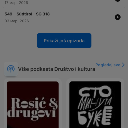
17 мар. 2026
-
549
Südtirol – SG 318
03 мар. 2026
Prikaži još epizoda
Pogledaj sve
Više podkasta Društvo i kultura