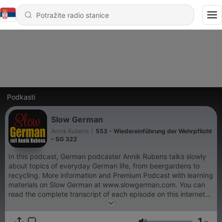
Podkasti
Slow German
Annik Rubens
|
553 - Wiedereinführung der Wehrpflicht
– SG 322
In this podcast, German podcaster Annik Rubens talks slowly
about topics of everyday German life, from beergardens to
recycling. More information and Premium Podcast with learning
materials on Slow German at www.slowgerman.com. You can
read the complete transcript of each episode on this internet-
site or in the ID3-Tags.
1