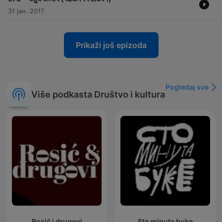
31 јан. 2017
Prikaži još epizoda
Pogledaj sve
Više podkasta Društvo i kultura
Rosić i drugovi
Sto minuta buke