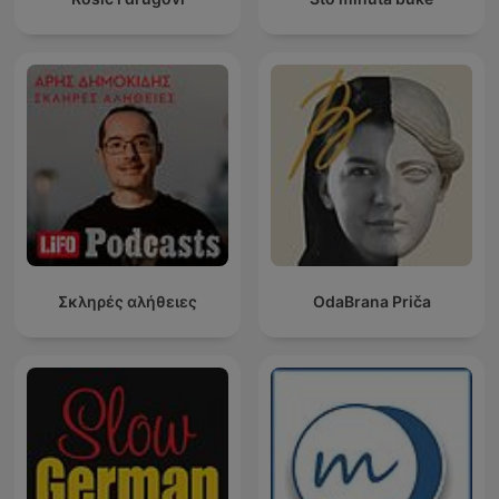
Σκληρές αλήθειες
OdaBrana Priča