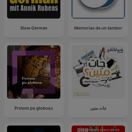
Slow German
Memorias de un tambor
Prstom po globusu
جات منين