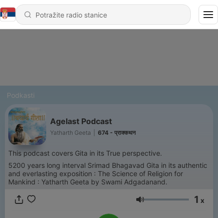
Podkasti
Agelast Podcast
Yatharth Geeta
|
674 - प्राक्कथन
This podcast covers Gita in its True perspective.
5200 years long interval Srimad Bhagavad Gita in its authentic
and everlasting exposition : The Science of Religion for
Mankind : Yatharth Geeta by Swami Adgadanand.
1
x
Jačina zvuka