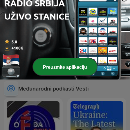
Poranna rozmowa w RMF
Preuzmite aplikaciju
Gość Radia ZET
FM
Međunarodni podkasti Vesti