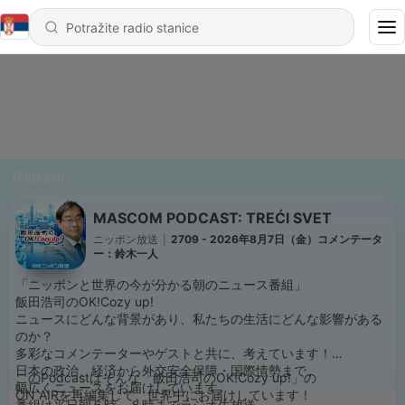
Podkasti
MASCOM PODCAST: TREĆI SVET
ニッポン放送
|
2709 - 2026年8月7日（金）コメンテータ
ー：鈴木一人
「ニッポンと世界の今が分かる朝のニュース番組」
飯田浩司のOK!Cozy up!
ニュースにどんな背景があり、私たちの生活にどんな影響がある
のか？
多彩なコメンテーターやゲストと共に、考えています！
日本の政治、経済から外交安全保障・国際情勢まで、
このPodcastはそんな「飯田浩司のOK!Cozy up!」の
幅広くニュースをお届けしています。
ON AIRを再編集して、世界中にお届けしています！
番組は平日朝６時～８時までラジオ生放送