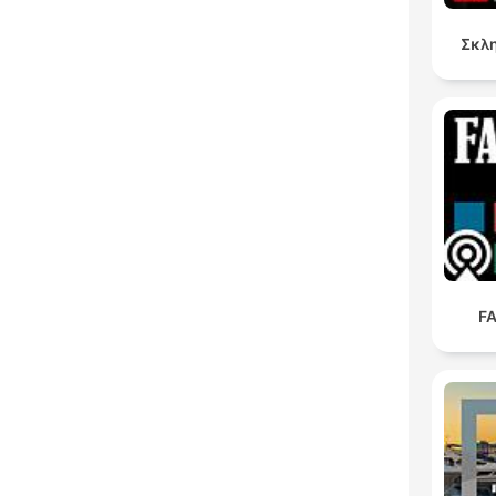
Σκλη
FA