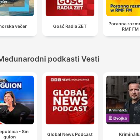
Poranna rozm
orska večer
Gość Radia ZET
RMF FM
Međunarodni podkasti Vesti
epublica - Sin
Global News Podcast
Kriminálk
guion