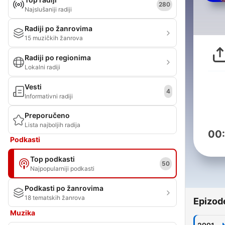
280
Najslušaniji radiji
Radiji po žanrovima
15 muzičkih žanrova
Radiji po regionima
Lokalni radiji
Vesti
4
Informativni radiji
Preporučeno
Lista najboljih radija
00
Podkasti
Top podkasti
50
Najpopularniji podkasti
Podkasti po žanrovima
18 tematskih žanrova
Epizod
Muzika