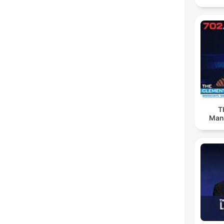
T
Man