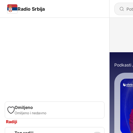
Radio Srbija
Podkasti
Omiljeno
Omiljeno i nedavno
Radiji
Top radiji