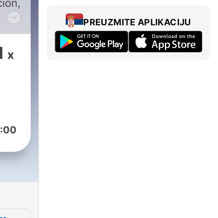
ción,
PREUZMITE APLIKACIJU
1
x
.
25
:00
 el
en
a