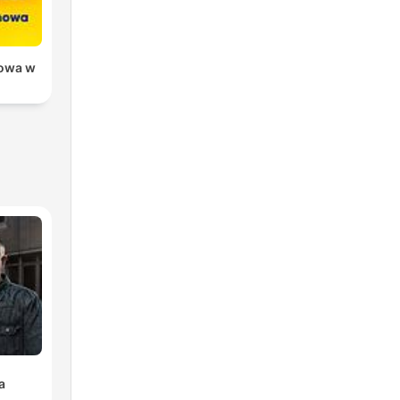
owa w
a