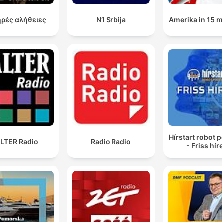
ρές αλήθειες
N1 Srbija
Amerika in 15 
Hírstart robot 
LTER Radio
Radio Radio
- Friss hír