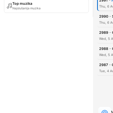
-
2991
Top muzika
Thu, 6 
Najslušanija muzika
-
2990
Thu, 6 
-
2989
Wed, 5 
-
2988
Wed, 5 
-
2987
Tue, 4 