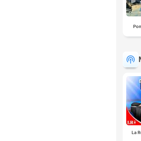
Pom
La R