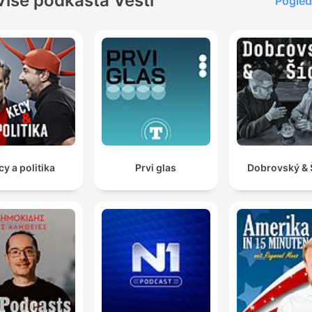
Više podkasta Vesti
Pogled
cy a politika
Prvi glas
Dobrovský & 