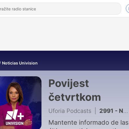
Noticias Univision
Povijest
četvrtkom
Uforia Podcasts
|
2991 - Nueva medida afectará solicitudes de asilo, ciudadanía y residencias
Mantente informado de las