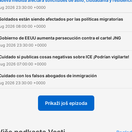
Nueva medida afectará solicitudes de asilo, ciudadanía y residenc
después a media noche el
Aug 2026 23:30:00 +0000
noticiero nocturno de alta
Soldados están siendo afectados por las políticas migratorias
audiencia “Noticiero Univis
Aug 2026 08:00:00 +0000
Edición Nocturna” con Eliá
Gobierno de EEUU aumenta persecución contra el cartel JNG
Zidane. Cada fin de seman
Aug 2026 23:30:00 +0000
ponte al día con La Edición
Digital del Noticiero Univisi
Cuidado si publicas cosas negativas sobre ICE ¡Podrían vigilarte!
Aug 2026 07:00:00 +0000
que transmite los hechos
mundiales relevantes para 
Cuidado con los falsos abogados de inmigración
comunidad hispana desde 
Aug 2026 23:30:00 +0000
sala de redacción, presen
por Carolina Sarassa y Borj
Prikaži još epizoda
Voces.