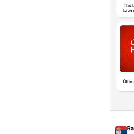
The 
Lawr
Últim
Ra