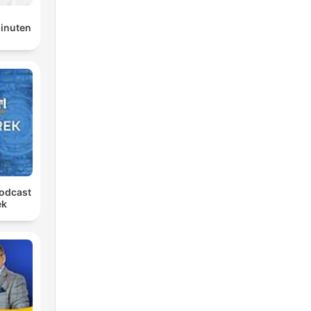
minuten
podcast
ek