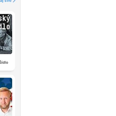
aj sve
Šídlo