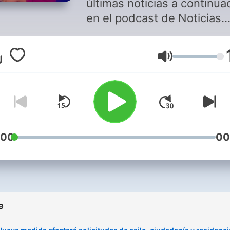
últimas noticias a continua
en el podcast de Noticias
Univision. Tenemos los
informativos más vistos y
Jačina zvuka
confiables de la televisión
hispana de Estados Unidos
Escucha cada tarde el
Noticiero Univision con Ilia
Calderón, que por más de 
años ha presentado a su
:00
00
audiencia las noticias más
importantes que ocurren en
país y el resto del mundo,
poniendo especial énfasis 
e
los temas de interés para l
comunidad latina. Oye