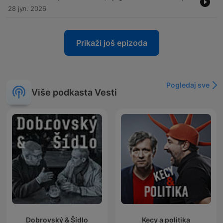
28 јул. 2026
Prikaži još epizoda
Pogledaj sve
Više podkasta Vesti
Dobrovský & Šídlo
Kecy a politika