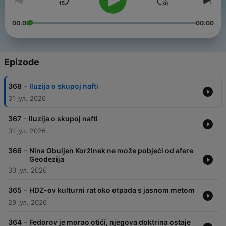
00:00
00:00
Epizode
-
368
Iluzija o skupoj nafti
31 јул. 2026
-
367
Iluzija o skupoj nafti
31 јул. 2026
-
366
Nina Obuljen Koržinek ne može pobjeći od afere
Geodezija
30 јул. 2026
-
365
HDZ-ov kulturni rat oko otpada s jasnom metom
29 јул. 2026
-
364
Fedorov je morao otići, njegova doktrina ostaje