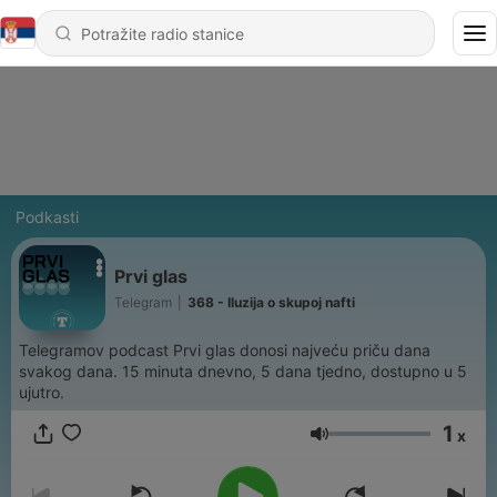
Podkasti
Prvi glas
Telegram
|
368 - Iluzija o skupoj nafti
Telegramov podcast Prvi glas donosi najveću priču dana
svakog dana. 15 minuta dnevno, 5 dana tjedno, dostupno u 5
ujutro.
1
x
Jačina zvuka