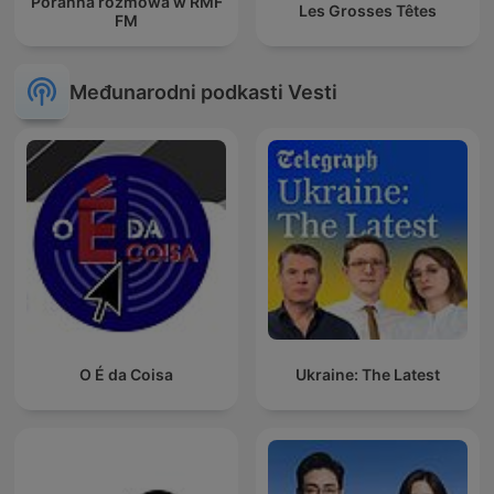
Poranna rozmowa w RMF
Les Grosses Têtes
FM
Međunarodni podkasti Vesti
O É da Coisa
Ukraine: The Latest