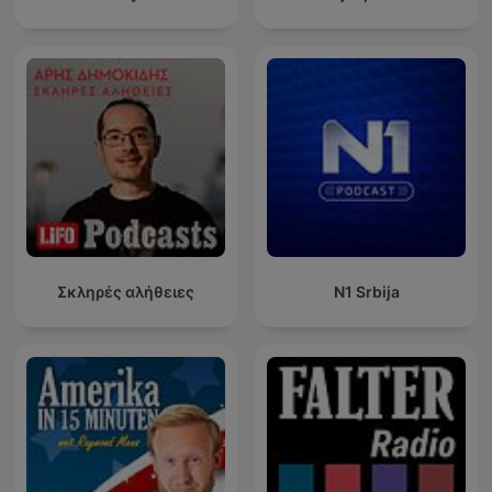
Σκληρές αλήθειες
N1 Srbija