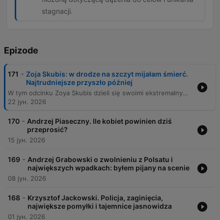
stagnacji.
Epizode
-
171
Zoja Skubis: w drodze na szczyt mijałam śmierć.
Najtrudniejsze przyszło później
W tym odcinku Zoya Skubis dzieli się swoimi ekstremalnymi doświadczeniami z wypraw na ośmiotysięczniki, w tym Mount Everest, oraz relacjami z podróży do Afganistanu i na Antarktydę. Rozmawiamy o technicznych i fizjologicznych wyzwaniach wysokogórskiej wspinaczki, mitach dotyczących ekologii na szczytach oraz o trudnych aspektach dokumentowania konfliktów i sytuacji politycznych, takich jak wojna w Ukrainie. Rozmowa wykracza poza granice sportu, dotykając tematów psychologicznych: od radzenia sobie ze stratą bliskich i depresją, po analizę tożsamości i presji w pokolencie Z. Zoya refleksuje nad rolą mediów społecznościowych, systemem edukacji oraz poszukiwaniem własnej ścieżki w świecie pełnym oczekiwań i cyfrowego przebodźcowania.
22 јун. 2026
-
170
Andrzej Piaseczny. Ile kobiet powinien dziś
przeprosić?
15 јун. 2026
-
169
Andrzej Grabowski o zwolnieniu z Polsatu i
największych wpadkach: byłem pijany na scenie
08 јун. 2026
-
168
Krzysztof Jackowski. Policja, zaginięcia,
największe pomyłki i tajemnice jasnowidza
01 јун. 2026