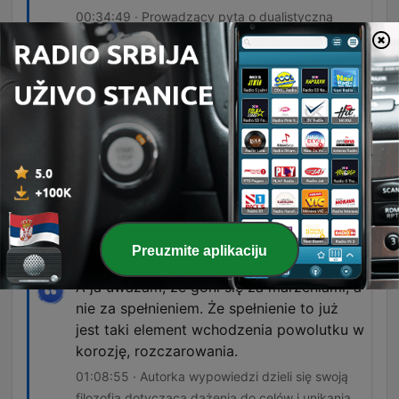
00:34:49 · Prowadzący pyta o dualistyczną
naturę TikToka w kontekście doświadczeń
gościni z internetową krytyką.
Ja uważam, że jednak żałoba to jest taki
ciężar, śmierć kogoś bliskiego to jest taki
ciężar, który ty niesiesz już całe życie,
tylko to nie jest tak, że on się staje
lżejszy, tylko ty się po prostu stajesz
silniejszy.
01:02:20 · Zoya dzieli się głęboką refleksją na
temat radzenia sobie ze stratą ojca.
Preuzmite aplikaciju
A ja uważam, że goni się za marzeniami, a
nie za spełnieniem. Że spełnienie to już
jest taki element wchodzenia powolutku w
korozję, rozczarowania.
01:08:55 · Autorka wypowiedzi dzieli się swoją
filozofią dotyczącą dążenia do celów i unikania