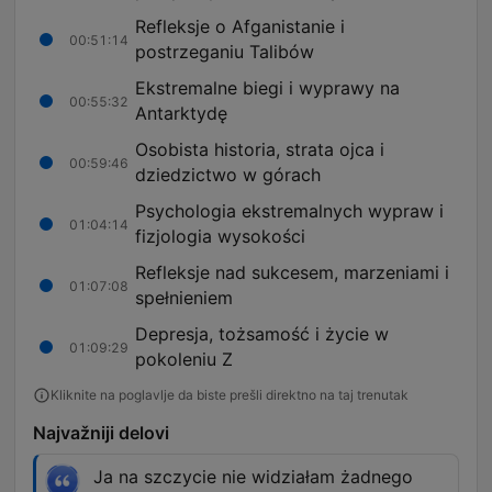
Refleksje o Afganistanie i
00:51:14
postrzeganiu Talibów
Ekstremalne biegi i wyprawy na
00:55:32
Antarktydę
Osobista historia, strata ojca i
00:59:46
dziedzictwo w górach
Psychologia ekstremalnych wypraw i
01:04:14
fizjologia wysokości
Refleksje nad sukcesem, marzeniami i
01:07:08
spełnieniem
Depresja, tożsamość i życie w
01:09:29
pokoleniu Z
Kliknite na poglavlje da biste prešli direktno na taj trenutak
Najvažniji delovi
Ja na szczycie nie widziałam żadnego