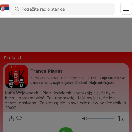
Podkasti
Trance Planet
Kuba Wojewódzki, Piotr Kędzierski
|
171 - Zoja Skubis: w
drodze na szczyt mijałam śmierć. Najtrudniejsze
przyszło później
Kuba Wojewódzki i Piotr Kędzierski spotykają się, żeby z
kimś... porozmawiać. Tak naprawdę. Jeśli myślisz, że ich
znasz, posłuchaj. Zaskoczą cię. Nowe odcinki w poniedziałki o
20:00.
1
x
Jačina zvuka