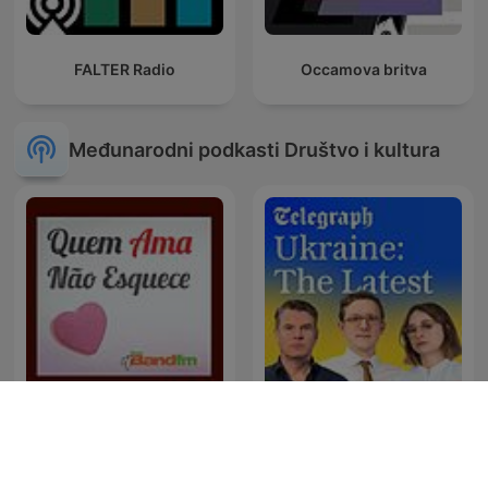
FALTER Radio
Occamova britva
Međunarodni podkasti Društvo i kultura
Quem Ama Não Esquece
Ukraine: The Latest