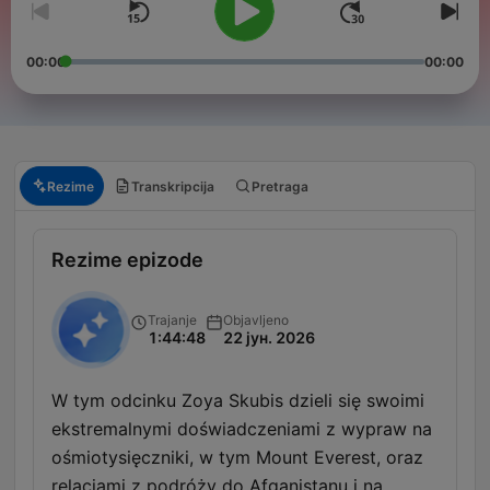
00:00
00:00
Rezime
Transkripcija
Pretraga
Rezime epizode
Trajanje
Objavljeno
1:44:48
22 јун. 2026
W tym odcinku Zoya Skubis dzieli się swoimi
ekstremalnymi doświadczeniami z wypraw na
ośmiotysięczniki, w tym Mount Everest, oraz
relacjami z podróży do Afganistanu i na