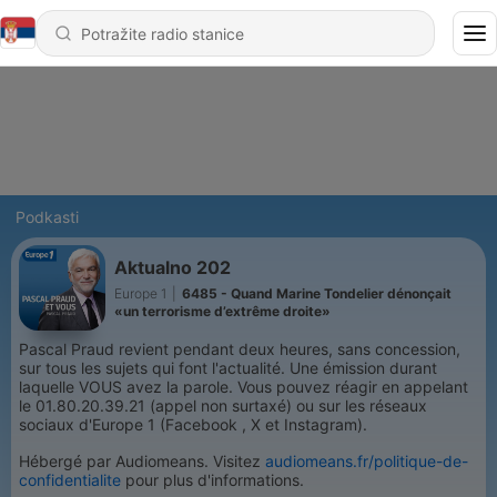
Podkasti
Aktualno 202
Europe 1
|
6485 - Quand Marine Tondelier dénonçait
«un terrorisme d’extrême droite»
Pascal Praud revient pendant deux heures, sans concession,
sur tous les sujets qui font l'actualité. Une émission durant
laquelle VOUS avez la parole. Vous pouvez réagir en appelant
le 01.80.20.39.21 (appel non surtaxé) ou sur les réseaux
sociaux d'Europe 1 (Facebook , X et Instagram).
Hébergé par Audiomeans. Visitez
audiomeans.fr/politique-de-
confidentialite
pour plus d'informations.