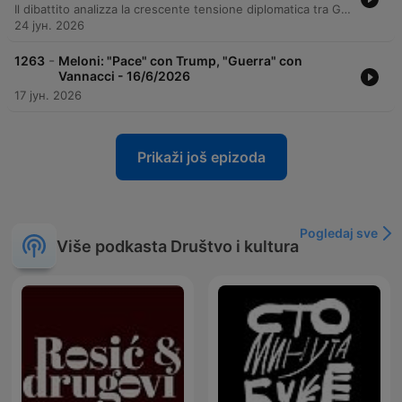
Il dibattito analizza la crescente tensione diplomatica tra Giorgia Meloni e Donald Trump, esplorando la fine della narrazione della Premier italiana come mediatrice tra USA ed Europa e i possibili rischi di ritorsioni politiche. L'episodio esamina inoltre l'ascesa di Vannacci e l'estremizzazione della destra, la frammentazione del centro-sinistra e le recenti difficoltà finanziarie di SpaceX e la strategia di Elon Musk legata all'uso del debito.
24 јун. 2026
-
1263
Meloni: "Pace" con Trump, "Guerra" con
Vannacci - 16/6/2026
17 јун. 2026
Prikaži još epizoda
Pogledaj sve
Više podkasta Društvo i kultura