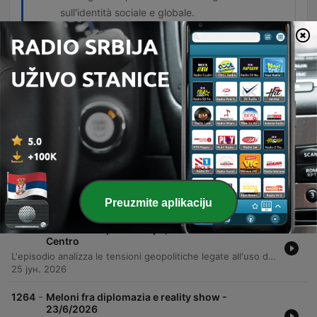
sull'identità sociale e globale.
Epizode
-
1267
Otto e Mezzo
L'ultima puntata della stagione di 8 e mezzo analizza i principali temi d'attualità emersi da un sondaggio, tra cui la guerra in Medio Oriente e le tensioni geopolitiche globali, con un focus sul rischio di un allargamento dei conflitti e l'instabilità politica negli Stati Uniti sotto Trump. La discussione si estende alla crisi culturale e politica in Italia, analizzando l'ascesa di Vannacci, le dinamiche elettorali e il ruolo della Chiesa. Il dibattito affronta infine l'impatto dell'intelligenza artificiale sulla società e la necessità di un nuovo linguaggio politico.
26 јун. 2026
-
1266
Meloni, da caro Donald a caro Emmanuel -
25/6/2026
Il dibattito analizza le recenti tensioni diplomatiche tra Giorgia Meloni e Donald Trump, esaminando se la Premier stia adottando una nuova linea europeista o adattando la sua comunicazione al contesto internazionale e ai sondaggi. La discussione affronta inoltre le posizioni di Meloni rispetto all'ascesa di Vannacci e il rischio di uno spostamento a destra della politica italiana. Il confronto si estende poi alla memoria storica della strage di Marcinelle e alle attuali dinamica migratorie, collegando la tragedia del passato alle problematiche contemporanee legate alla sicurezza del lavoro e alla migrazione economica.
26 јун. 2026
Preuzmite aplikaciju
-
1265
Meloni riscopre l'Europa, la Sinistra cerca il
Centro
L'episodio analizza le tensioni geopolitiche legate all'uso delle basi italiane da parte degli USA e il ruolo della NATO, per poi spostarsi sulla politica interna italiana con Alessandro Onorato. Vengono discusse le criticità della gestione della sanità, le politiche di welfare e la necessità di una progressività fiscale per contrastare l'elusione delle multinazionali. Il dibattito prosegue affrontando la composizione del campo progressista e le sfide dell'unificazione del centro-sinistra. Infine, l'intervista esamina temi di politica sociale, istruzione e sicurezza, proponendo un modello di gestione dell'immigrazione basato sull'integrazione dei lavoratori e il controllo della criminalità.
25 јун. 2026
-
1264
Meloni fra diplomazia e reality show -
23/6/2026