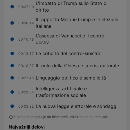
L'impatto di Trump sullo Stato di
00:07:00
diritto
Il rapporto Meloni-Trump e le elezioni
00:08:14
italiane
L'ascesa di Vannacci e il centro-
00:10:48
destra
Le criticità del centro-sinistra
00:13:17
Il ruolo della Chiesa e la crisi culturale
00:18:37
Linguaggio politico e semplicità
00:27:45
Intelligenza artificiale e
00:29:54
trasformazione sociale
La nuova legge elettorale e sondaggi
00:33:32
Kliknite na poglavlje da biste prešli direktno na taj trenutak
Najvažniji delovi