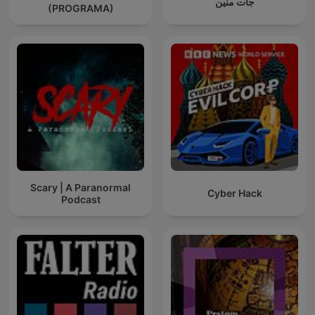
جات منين
(PROGRAMA)
Scary | A Paranormal
Cyber Hack
Podcast