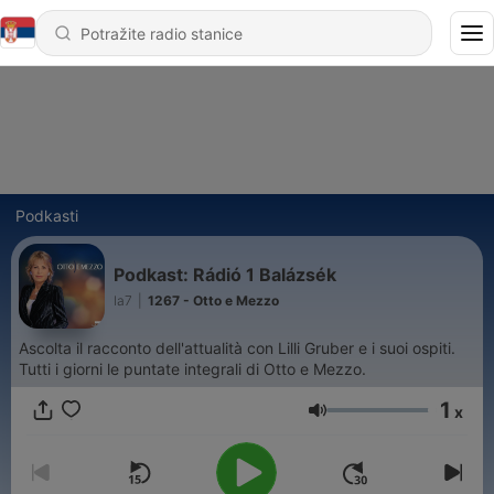
Podkasti
Podkast: Rádió 1 Balázsék
la7
|
1267 - Otto e Mezzo
Ascolta il racconto dell'attualità con Lilli Gruber e i suoi ospiti.
Tutti i giorni le puntate integrali di Otto e Mezzo.
1
x
Jačina zvuka