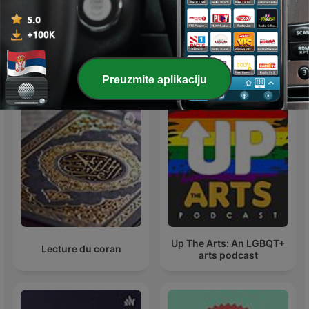
徐志摩—29首
قصص الأنبياء
Međunarodni podkasti Umetnost
Preuzmite aplikaciju
Up The Arts: An LGBQT+
Lecture du coran
arts podcast