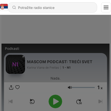
Podkasti
MASCOM PODCAST: TREĆI SVET
Karina Viana de Freitas
|
1 - N1
Nada.
1
x
Jačina zvuka