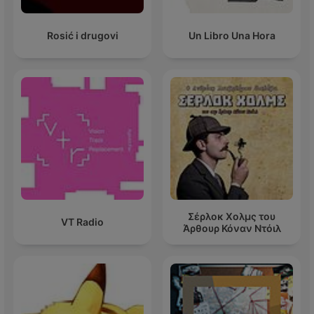
Rosić i drugovi
Un Libro Una Hora
Σέρλοκ Χολμς του
VT Radio
Άρθουρ Κόναν Ντόιλ