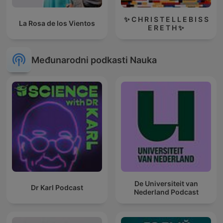
✨ C H R I S T E L L E B I S S
La Rosa de los Vientos
E R E T H ✨
Međunarodni podkasti Nauka
De Universiteit van
Dr Karl Podcast
Nederland Podcast