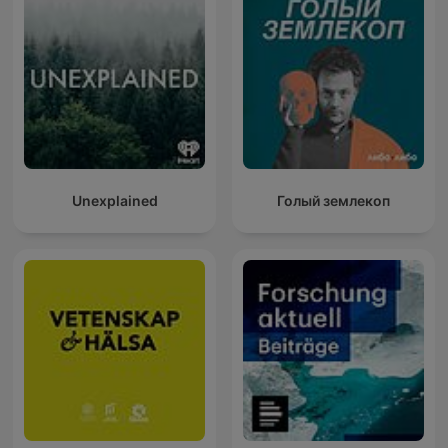
Unexplained
Голый землекоп