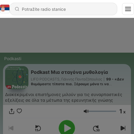
Podkasti
Podkast Μια σταγόνα μυθολογία
LIFO PODCASTS, Γιάννης Πανταζόπουλος
|
99 - «Δεν
θυμόμαστε τίποτα πια. Ξέρουμε μόνο τι να
ρωτήσουμε το ΑΙ»
Διακεκριμένοι επιστήμονες μιλούν για τις συναρπαστικές
εξελίξεις σε όλα τα μέτωπα της ερευνητικής γνώσης
1
x
Jačina zvuka