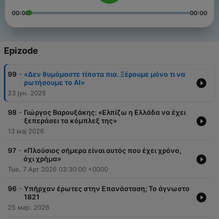
00:00
00:00
Epizode
-
99
«Δεν θυμόμαστε τίποτα πια. Ξέρουμε μόνο τι να
ρωτήσουμε το ΑΙ»
23 јун. 2026
-
98
Γιώργος Βαρουξάκης: «Ελπίζω η Ελλάδα να έχει
ξεπεράσει τα κόμπλεξ της»
13 мај 2026
-
97
«Πλούσιος σήμερα είναι αυτός που έχει χρόνο,
όχι χρήμα»
Tue, 7 Apr 2026 03:30:00 +0000
-
96
Υπήρχαν έρωτες στην Επανάσταση; Το άγνωστο
1821
25 мар. 2026