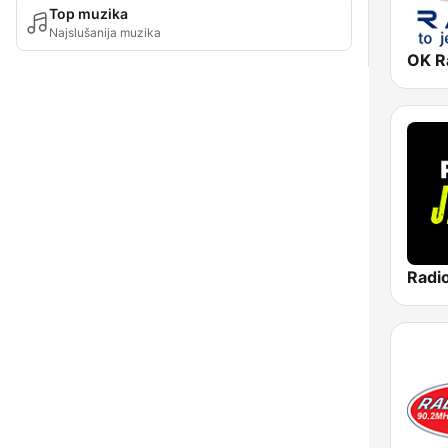
Top muzika
Najslušanija muzika
OK R
Radio