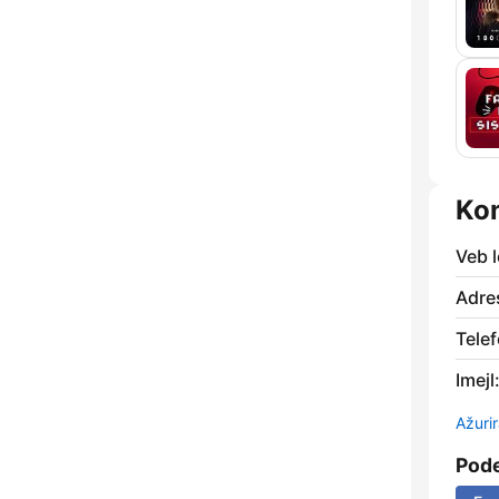
Ko
Veb l
Adre
Telef
Imejl
Ažurir
Pode