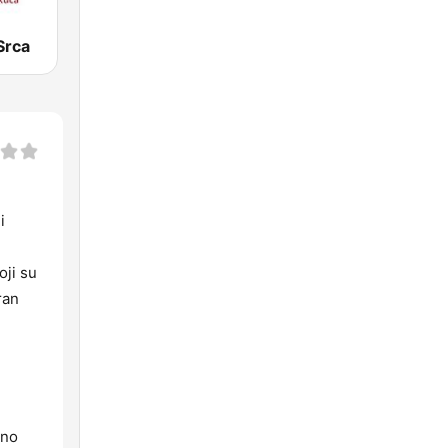
Srca
i
oji su
ran
dno