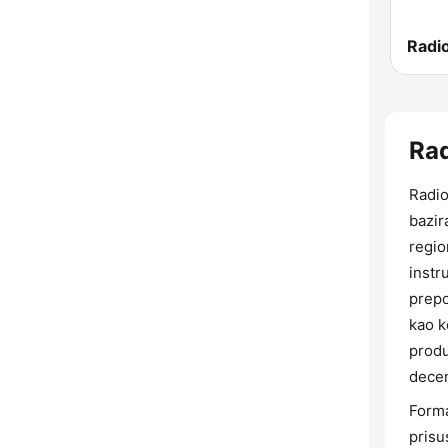
Radio
Rad
Radio
bazir
regio
instr
prepo
kao k
produ
decen
Forma
prisu