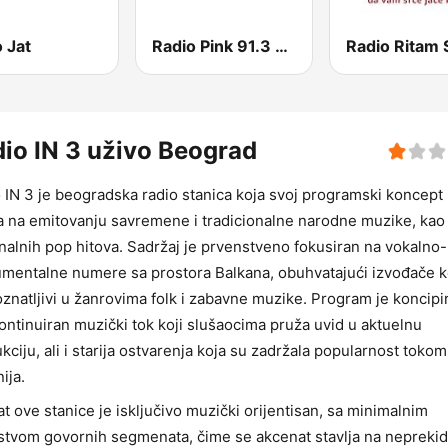
 Jat
Radio Pink 91.3 FM
Radio Ritam 
io IN 3 uživo Beograd
 IN 3 je beogradska radio stanica koja svoj programski koncept
a na emitovanju savremene i tradicionalne narodne muzike, kao 
nalnih pop hitova. Sadržaj je prvenstveno fokusiran na vokalno-
umentalne numere sa prostora Balkana, obuhvatajući izvođače k
znatljivi u žanrovima folk i zabavne muzike. Program je koncipi
ontinuiran muzički tok koji slušaocima pruža uvid u aktuelnu
kciju, ali i starija ostvarenja koja su zadržala popularnost tokom
ija.
t ove stanice je isključivo muzički orijentisan, sa minimalnim
stvom govornih segmenata, čime se akcenat stavlja na nepreki