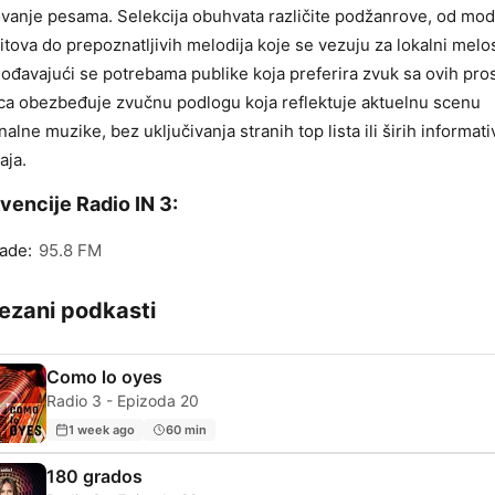
vanje pesama. Selekcija obuhvata različite podžanrove, od mo
hitova do prepoznatljivih melodija koje se vezuju za lokalni melo
gođavajući se potrebama publike koja preferira zvuk sa ovih pros
ca obezbeđuje zvučnu podlogu koja reflektuje aktuelnu scenu
nalne muzike, bez uključivanja stranih top lista ili širih informati
aja.
vencije Radio IN 3:
ade:
95.8 FM
ezani podkasti
Como lo oyes
Radio 3 - Epizoda 20
1 week ago
60 min
180 grados