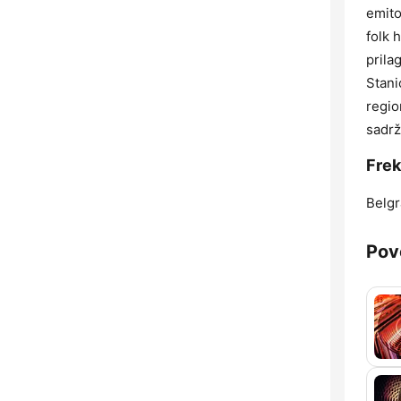
emito
folk 
prila
Stani
regio
sadrž
Frek
Belgr
Pov