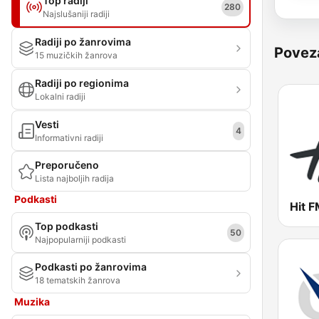
Top radiji
280
Najslušaniji radiji
Radiji po žanrovima
Povez
15 muzičkih žanrova
Radiji po regionima
Lokalni radiji
Vesti
4
Informativni radiji
Preporučeno
Lista najboljih radija
Podkasti
Hit 
Top podkasti
50
Najpopularniji podkasti
Podkasti po žanrovima
18 tematskih žanrova
Muzika