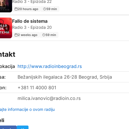
Radio 3 - Epizoda 22
20 hours ago
59 min
Fallo de sistema
Radio 3 - Epizoda 20
2 weeks ago
59 min
ntakt
okacija
http://www.radioinbeograd.rs
sa:
Bežanijskih ilegalaca 26-28 Beograd, Srbija
on:
+381 11 4000 801
:
milica.ivanovic@radioin.co.rs
ajte informacije o ovom radiju
li