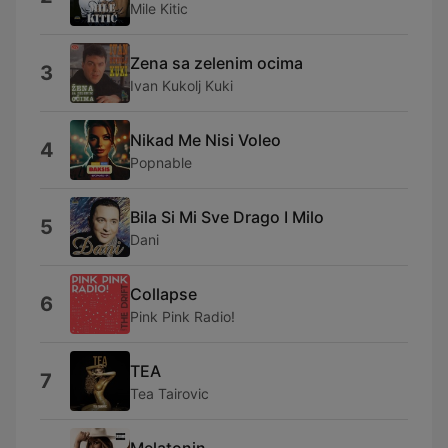
Mile Kitic
Zena sa zelenim ocima
3
Ivan Kukolj Kuki
Nikad Me Nisi Voleo
4
Popnable
Bila Si Mi Sve Drago I Milo
5
Dani
Collapse
6
Pink Pink Radio!
TEA
7
Tea Tairovic
Melatonin