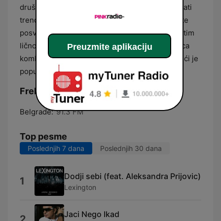
društvenih dešavanja. Sadržaj je dinamičan i prati
trendove popularne kulture, uz kratke segmente
posvećene zanimljivostima i tračevima o poznatim
ličnostima. Kao deo šire medijske mreže, stanica
Preuzmite aplikaciju
kombinuje zabavu sa brzim informacijama, čineći je
popularnim izborom za celodnevno slušanje.
Frekvencije Radio Pink 91.3 FM:
Belgrade:
91.3 FM
Top pesme
Poslednjih 7 dana
Poslednjih 30 dana
Dodji sebi (feat. Aleksandra Prijovic)
1
Lexington
Jaci Nego Ikad
2