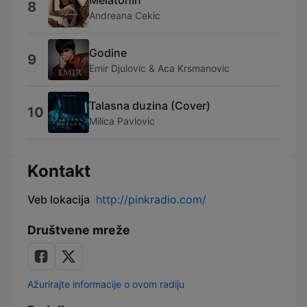
8
Andreana Cekic
Godine
9
Emir Djulovic & Aca Krsmanovic
Talasna duzina (Cover)
10
Milica Pavlovic
Kontakt
Veb lokacija
http://pinkradio.com/
Društvene mreže
Ažurirajte informacije o ovom radiju