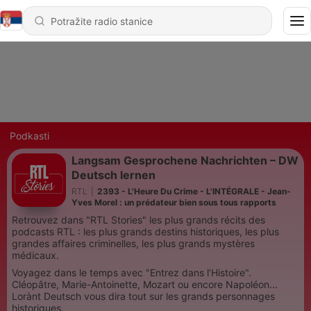
Podkasti
Langsam Gesprochene Nachrichten – DW
Deutsch lernen
RTL
|
2393 - L'Heure Du Crime - L'INTÉGRALE - Jean-
Yves Morel : un prédateur bien sous tous rapports
Retrouvez dans "RTL Stories" les plus grands récits des
podcasts RTL : les plus grands destins historiques, les plus
grandes affaires criminelles, les plus grands mystères
médicaux.
Voyagez dans le temps avec "Entrez dans l’Histoire".
Cléopâtre, Marie-Antoinette, Mozart ou encore Napoléon...
Lorànt Deutsch vous dira tout sur les grands personnages
historiques.