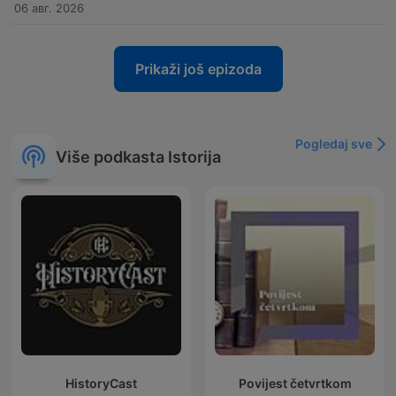
06 авг. 2026
Prikaži još epizoda
Pogledaj sve
Više podkasta Istorija
HistoryCast
Povijest četvrtkom