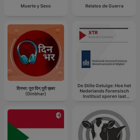
Muerte y Sexo
Relatos de Guerra
De Stille Getuige: Hoe het
दिनभर: पूरा दिन,पूरी ख़बर
Nederlands Forensisch
(Dinbhar)
Instituut sporen laat
spreken