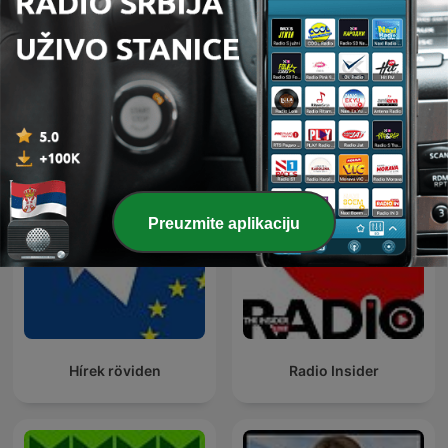
NBC Nightly News with
Americast
Tom Llamas
Preuzmite aplikaciju
Hírek röviden
Radio Insider