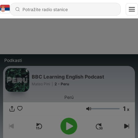
Podkasti
BBC Learning English Podcast
Mateo Pini
|
2 - Peru
Perú
1
x
Jačina zvuka