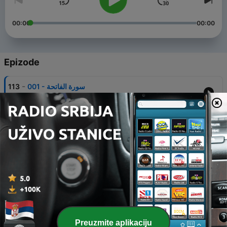
00:00
00:00
Epizode
-
113
001 - سورة الفاتحة
27 окт. 2010
-
112
003 - سورة آل عمران
27 окт. 2010
-
111
004 - سورة النساء
27 окт. 2010
-
110
005 - سورة المائدة
27 окт. 2010
-
109
006 - سورة الأنعام
Preuzmite aplikaciju