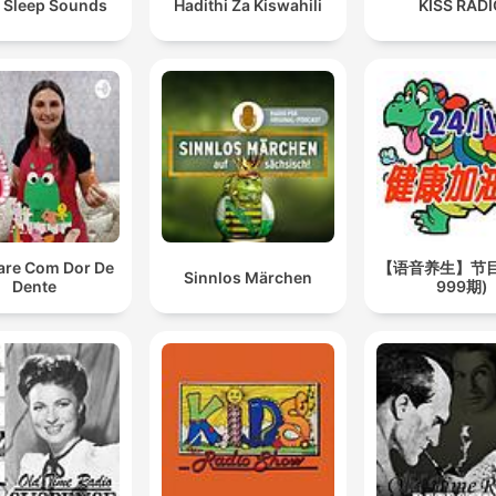
 Sleep Sounds
Hadithi Za Kiswahili
KISS RAD
are Com Dor De
【语音养生】节目(
Sinnlos Märchen
Dente
999期)