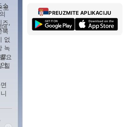
도소
다운로
PREUZMITE APLIKACIJU
연의
이즈,
업데
반복
리 없
장 녹
드로
 필요
 안
질 힐
다면
립니
e