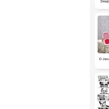
Deep
O Jac