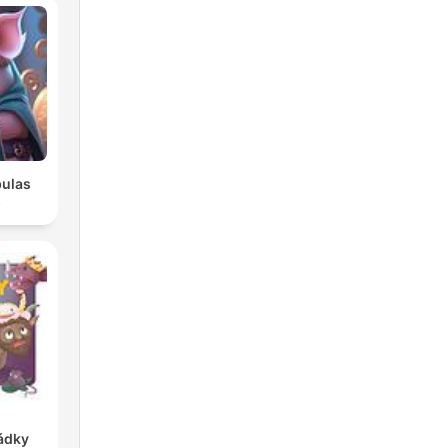
bulas
s
ádky