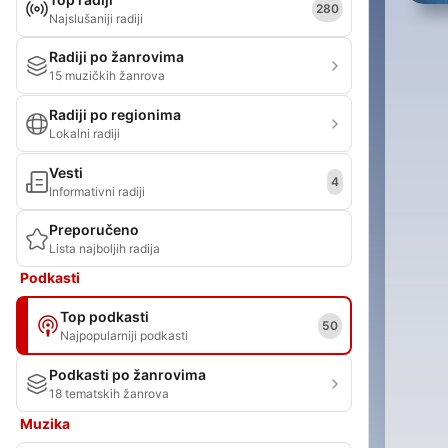
280
Najslušaniji radiji
Radiji po žanrovima
15 muzičkih žanrova
Radiji po regionima
Lokalni radiji
Vesti
4
Informativni radiji
Preporučeno
Lista najboljih radija
Podkasti
Top podkasti
50
Najpopularniji podkasti
Podkasti po žanrovima
18 tematskih žanrova
Muzika