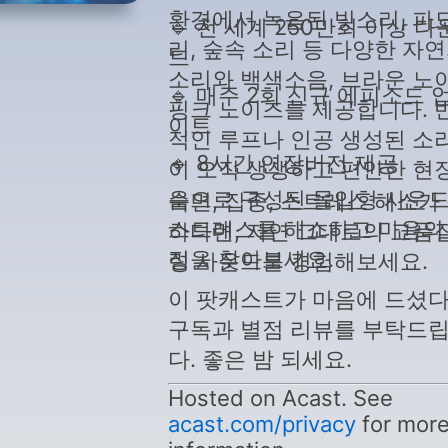
환경에서 녹음된 빗소리, 파
🔹 전 세계 250만회 이상 
리, 숲속 소리 등 다양한 자
드
소리와 백색소음, 브라운 노
🔹 매주 2회 신규 에피소드 
핑크 노이즈를 제공합니다. 
이트
적인 루프나 인공 생성된 소
🔹 8시간 연장버전 제공
이 오직 생생하고 편안한 현
음으로 구성된 몰입형 사운
숙면, 집중, 스트레스 해소가
스트레스를 해소하고 마음의
하다면, 자연 그대로의 고품
정을 찾아보세요.
링 사운드를 경험해보세요.
이 팟캐스트가 마음에 드셨
구독과 별점 리뷰를 부탁드
다. 좋은 밤 되세요.
Hosted on Acast. See
acast.com/privacy
for mor