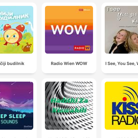
čiji budilnik
Radio Wien WOW
I See, You See,