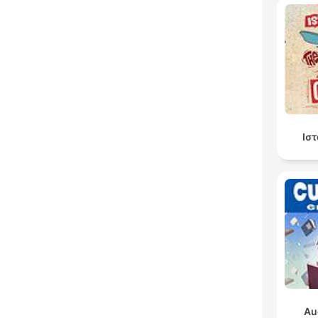
Ισ
Au