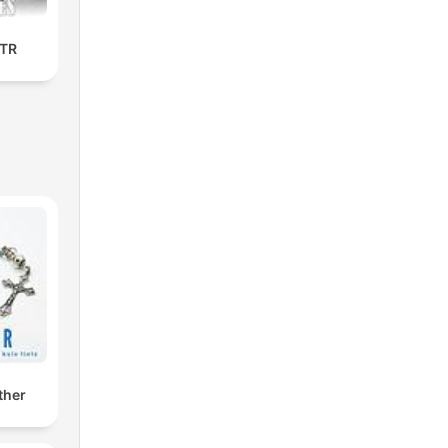
OTR
ther