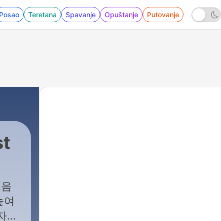
Posao
Teretana
Spavanje
Opuštanje
Putovanje
st
소음
높여
 자연