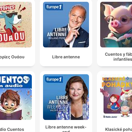
Cuentos y fá
τορίες Ουάου
Libre antenne
infantile
Libre antenne week-
dio Cuentos
Klasické poh
end