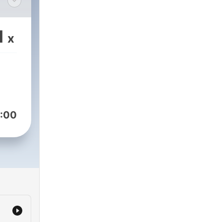
1
x
:00