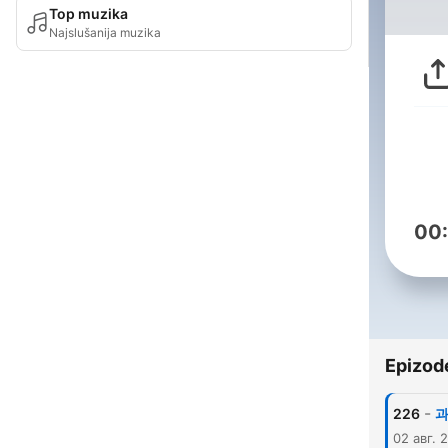
Top muzika
Najslušanija muzika
00
Epizod
-
226
과
02 авг. 