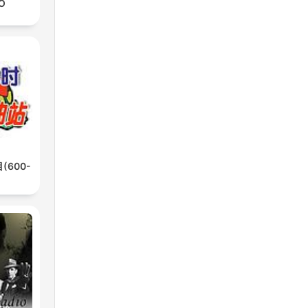
IO
600-