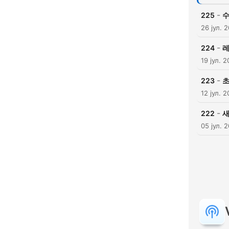
-
225
수
26 јул. 
-
224
레
19 јул. 
-
223
초
12 јул. 
-
222
새
05 јул. 