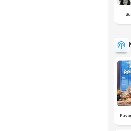
Su
Poveș