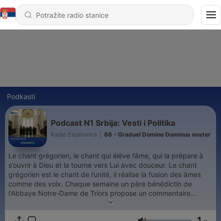
Podkasti
Podcast N1 Srbija: Vesti i Politika
Radio Espérance
|
68 - Graduel Domine Dominus noster
Le chant grégorien, le chant qui élève l’âme, qui la prépare à
s’ouvrir à Dieu et la tourne vers Lui avec douceur. Le chant
grégorien est le chant de l’unité, il réalise la fusion des âmes
comme des voix. Chaque semaine un père bénédictin de
l'Abbaye Notre-Dame de Triors propose un commentaire
spirituel et musical d'une pièce grégorienne tirée du répertoire
liturgique latin. Une émission diffusée sur les ondes de Radio
1