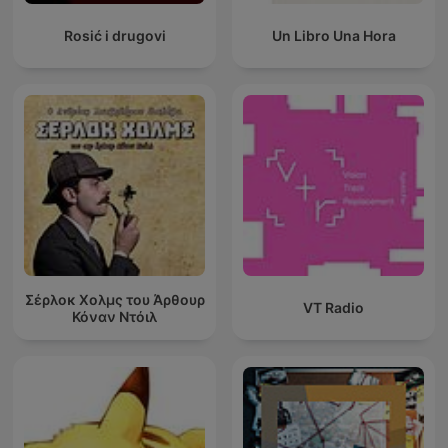
Rosić i drugovi
Un Libro Una Hora
Σέρλοκ Χολμς του Άρθουρ
VT Radio
Κόναν Ντόιλ