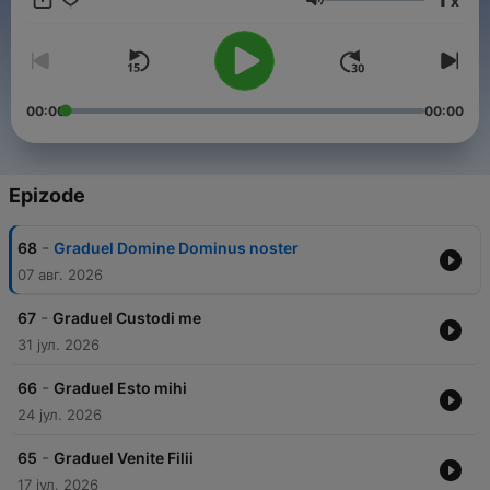
x
Espérance le vendredi à 10h et 23h30, le dimanche à 02h30 et
Jačina zvuka
15h30.
00:00
00:00
Epizode
-
68
Graduel Domine Dominus noster
07 авг. 2026
-
67
Graduel Custodi me
31 јул. 2026
-
66
Graduel Esto mihi
24 јул. 2026
-
65
Graduel Venite Filii
17 јул. 2026