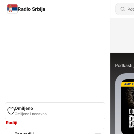
Radio Srbija
Podkasti
Omiljeno
Omiljeno i nedavno
Radiji
Top radiji