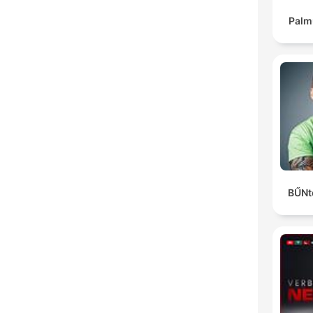
Palm
BŰNt