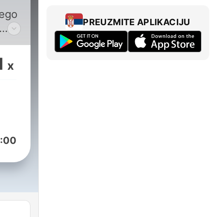
łego
PREUZMITE APLIKACIJU
jcie
1
x
.
n.
:00