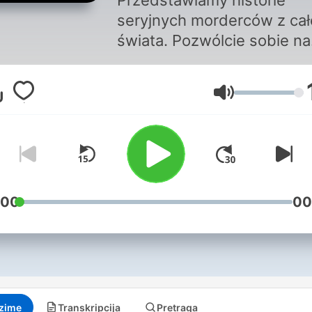
Przedstawiamy historie
seryjnych morderców z ca
świata. Pozwólcie sobie na
kilka minut grozy i posłucha
o najstraszniejszych
Jačina zvuka
zabójstwach, które
wstrząsnęły całym światem
Czyta Przemysław Skowro
:00
00
zime
Transkripcija
Pretraga