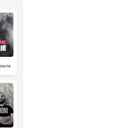
ej
storie
ny
 się