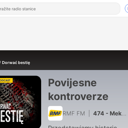
Dorwać bestię
Povijesne
kontroverze
RMF FM
|
474 - Meksykański Kuba Rozpruwacz. Kim był El Chalequero?