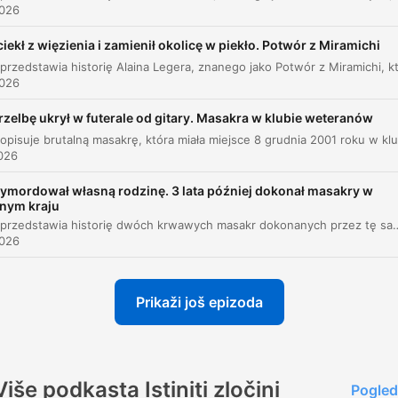
2026
Modus operandi i zbrodnie nad rzeką Consual
00:02:55
iekł z więzienia i zamienił okolicę w piekło. Potwór z Miramichi
Profilowanie kryminalistyczne według Lombro
00:03:47
2026
Aresztowanie i rola świadków
00:04:40
rzelbę ukrył w futerale od gitary. Masakra w klubie weteranów
Relacja ocalałej ofiary, Lorenzy Urrutii
00:05:07
2026
Przesłuchanie i linia obrony sprawcy
00:06:10
ymordował własną rodzinę. 3 lata później dokonał masakry w
nnym kraju
Proces i interwencja Porfirio Diaza
00:07:24
Odcinek przedstawia historię dwóch krwawych masakr dokonanych przez tę samą osobę: Adrogo, syna Urwinio, znanego później jako William Unek. Pierwsza zbrodnia miała miejsce w 1954 roku w Kongu Belgijskim, gdzie sprawca wymordował 20 członków swojej rodziny z powodu rzekomego sabotażu jego małżeństwa przez magię i klątwy. Po ucieczce do Tanganyki, mężczyzna przyjął nową tożsamość i wstąpił do policji, by w 195łych latach dokonać serii brutalnych ataków w Malampace, w któr
2026
Życie w więzieniu San Juan de Ulua
00:08:10
Ponowne aresztowanie i śmierć Antoniny
00:09:44
Prikaži još epizoda
Drugi proces i wyrok śmierci
00:10:45
Śmierć sprawcy i dziedzictwo kulturowe
00:11:16
Više podkasta Istiniti zločini
Pogled