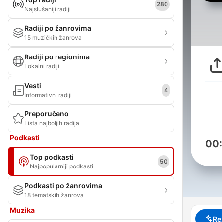
280
Najslušaniji radiji
Radiji po žanrovima
15 muzičkih žanrova
Radiji po regionima
Lokalni radiji
Vesti
4
Informativni radiji
Preporučeno
Lista najboljih radija
Podkasti
00
Top podkasti
50
Najpopularniji podkasti
Podkasti po žanrovima
18 tematskih žanrova
Muzika
Re