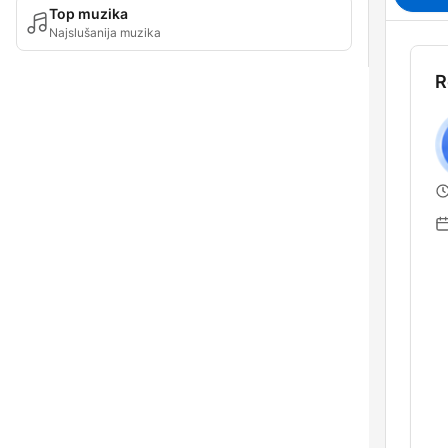
Top muzika
Najslušanija muzika
R