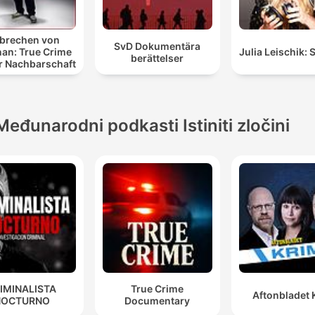
brechen von
SvD Dokumentära
an: True Crime
Julia Leischik: 
berättelser
r Nachbarschaft
Međunarodni podkasti Istiniti zločini
IMINALISTA
True Crime
Aftonbladet 
NOCTURNO
Documentary