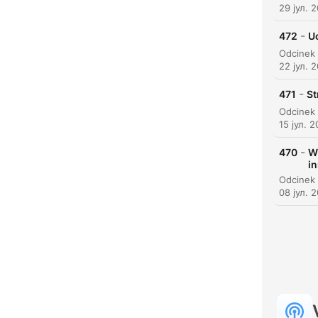
29 јул. 
-
472
Uc
22 јул. 
-
471
St
15 јул. 
-
470
W
i
08 јул. 