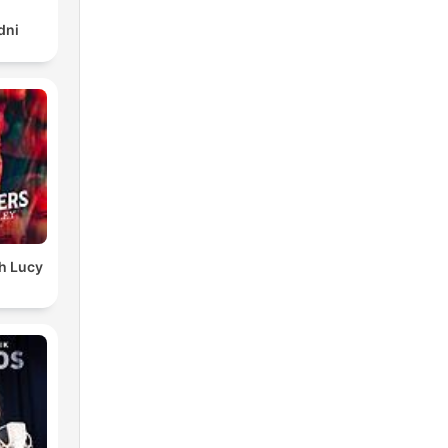
dni
th Lucy