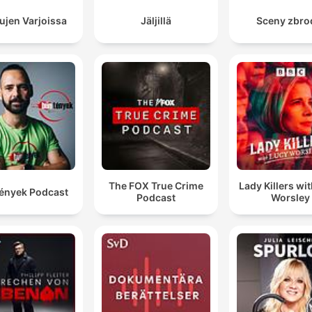
Stanowczo zaprzeczam tym zarzutom. Jestem
ujen Varjoissa
Jäljillä
Sceny zbro
bógobojnym człowiekiem.
00:06:10 · Sprawca próbuje manipulować podczas
przesłuchania, powołując się na swoją religijność.
Po prostu mnie wkurzyła.
00:10:17 · Morderca podaje trywialny i szokujący motyw
kolejnego zabójstwa.
The FOX True Crime
Lady Killers wi
ények Podcast
Podcast
Worsley