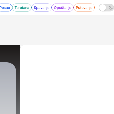
Posao
Teretana
Spavanje
Opuštanje
Putovanje