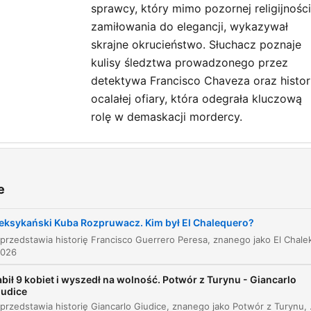
sprawcy, który mimo pozornej religijności
zamiłowania do elegancji, wykazywał
skrajne okrucieństwo. Słuchacz poznaje
kulisy śledztwa prowadzonego przez
detektywa Francisco Chaveza oraz histor
ocalałej ofiary, która odegrała kluczową
rolę w demaskacji mordercy.
avlja
Profil sprawcy i wprowadzenie
e
00:00:06
Dzieciństwo i trudne warunki rodzinne
00:00:30
ksykański Kuba Rozpruwacz. Kim był El Chalequero?
Życie w Meksyku i życie prywatne
00:01:01
2026
Charakterystyka osobowości i styl życia
00:01:40
bił 9 kobiet i wyszedł na wolność. Potwór z Turynu - Giancarlo
iudice
Pochodzenie pseudonimu El Chalekero
00:02:17
Odcinek przedstawia historię Giancarlo Giudice, znanego jako Potwór z Turynu, który w latach 1983–1986 zamordował dzie