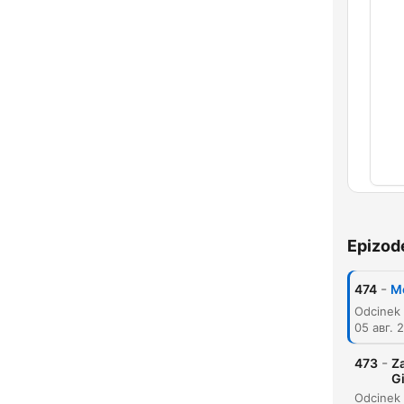
Pogl
Epizod
-
474
Me
05 авг. 
-
473
Za
G