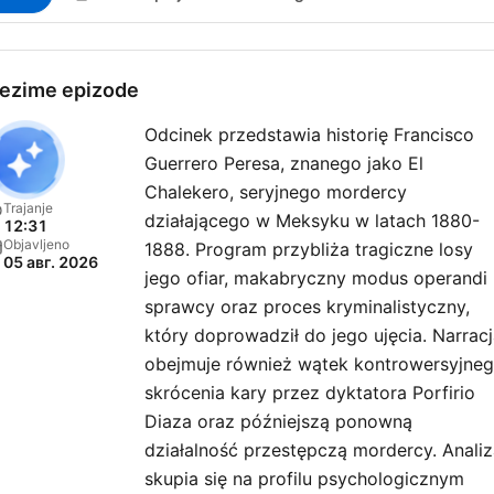
ezime epizode
Odcinek przedstawia historię Francisco
Guerrero Peresa, znanego jako El
Chalekero, seryjnego mordercy
Trajanje
działającego w Meksyku w latach 1880-
12:31
Objavljeno
1888. Program przybliża tragiczne losy
05 авг. 2026
jego ofiar, makabryczny modus operandi
sprawcy oraz proces kryminalistyczny,
który doprowadził do jego ujęcia. Narrac
obejmuje również wątek kontrowersyjne
skrócenia kary przez dyktatora Porfirio
Diaza oraz późniejszą ponowną
działalność przestępczą mordercy. Anali
skupia się na profilu psychologicznym