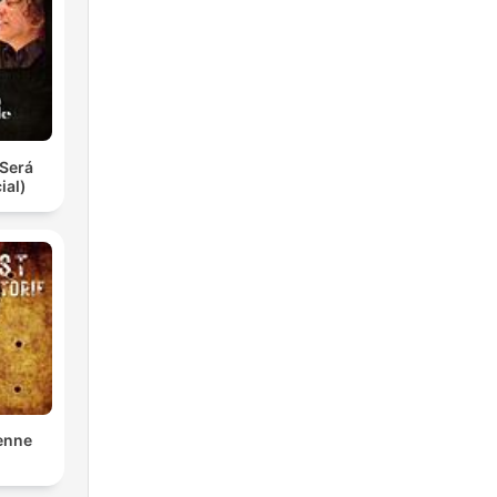
Será
ial)
enne