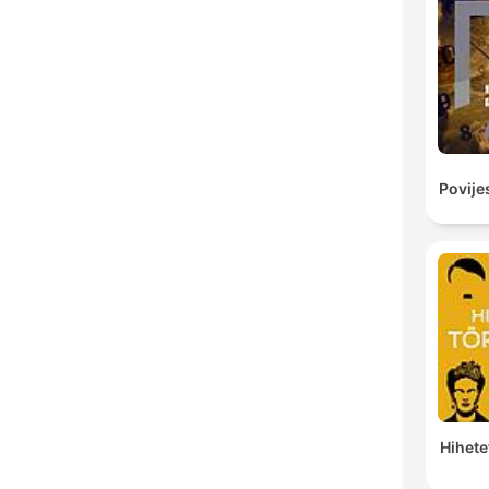
Povije
Hihete