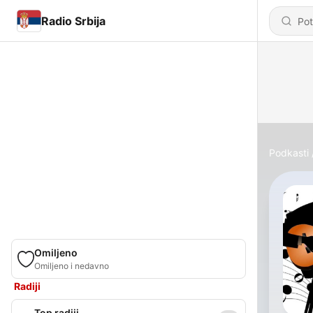
Radio Srbija
Podkasti
Omiljeno
Omiljeno i nedavno
Radiji
Top radiji