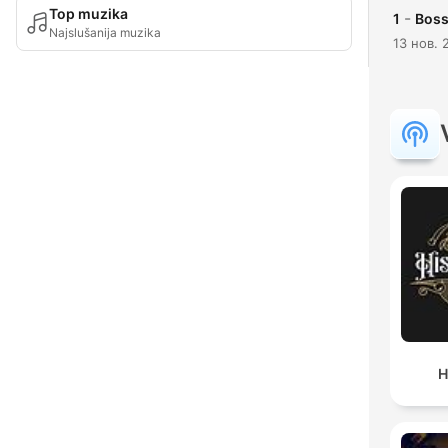
Top muzika
-
1
Boss
Najslušanija muzika
13 нов. 
H