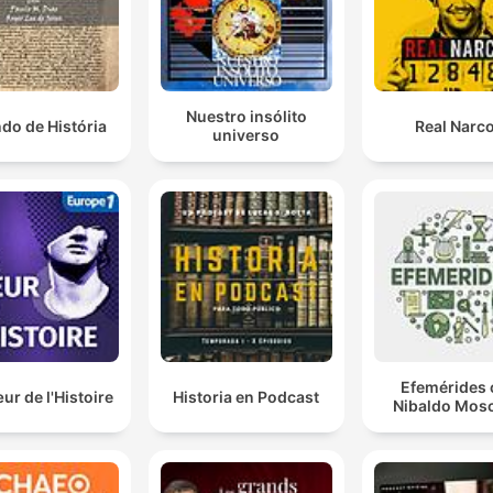
Nuestro insólito
do de História
Real Narc
universo
Efemérides 
r de l'Histoire
Historia en Podcast
Nibaldo Mosc