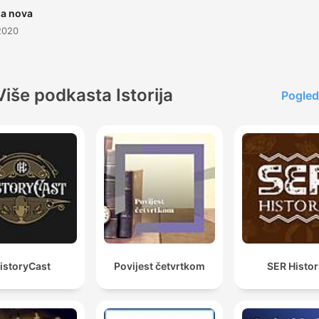
a nova
2020
Više podkasta Istorija
Pogled
istoryCast
Povijest četvrtkom
SER Histor