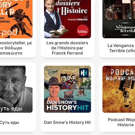
ostoryteller, με
Les grands dossiers
La Venganza 
ον Θόδωρο
de l'Histoire par
Terrible (ofic
απακώστα
Franck Ferrand
Podcast Woj
Суть еды
Dan Snow's History Hit
Historie