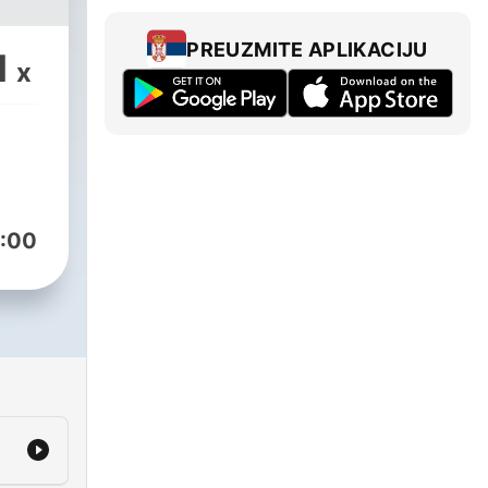
PREUZMITE APLIKACIJU
1
x
:00