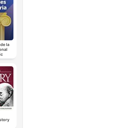
de la
onal
ic
story