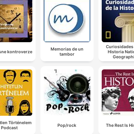
Curiosidades 
Memorias de un
sne kontroverze
Historia Nati
tambor
Geograph
tlen Történelem
Pop/rock
The Rest Is Hi
Podcast