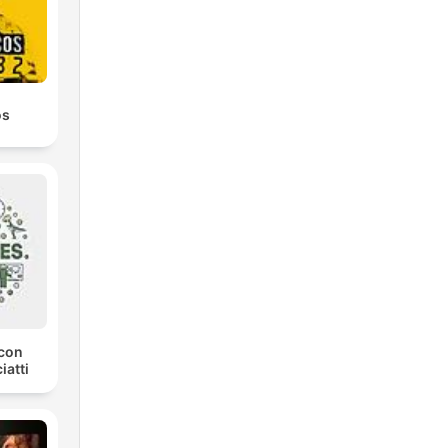
os
con
iatti