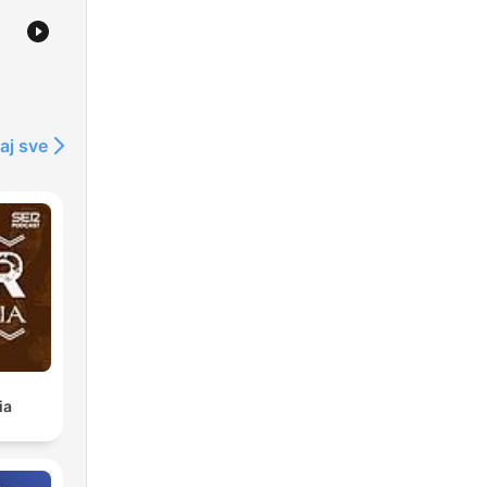
aj sve
ia