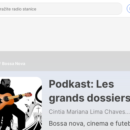
Bossa Nova
Podkast: Les
grands dossier
de l'Histoire par
Cintia Mariana Lima Chaves
|
Franck Ferrand
Bossa nova, cinema e fute