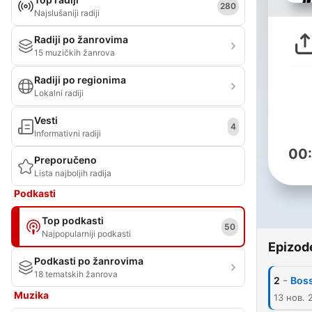
280
Najslušaniji radiji
Radiji po žanrovima
15 muzičkih žanrova
Radiji po regionima
Lokalni radiji
Vesti
4
Informativni radiji
00
Preporučeno
Lista najboljih radija
Podkasti
Top podkasti
50
Najpopularniji podkasti
Epizod
Podkasti po žanrovima
18 tematskih žanrova
-
2
Boss
Muzika
13 нов. 