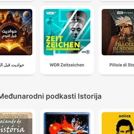
حواديت قبل ال
WDR Zeitzeichen
Pillole di St
Međunarodni podkasti Istorija