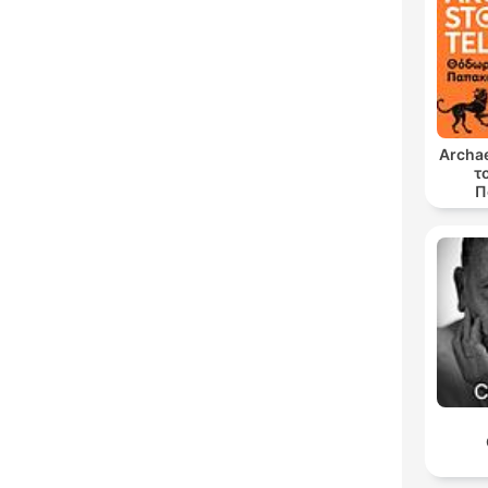
Archae
τ
Π