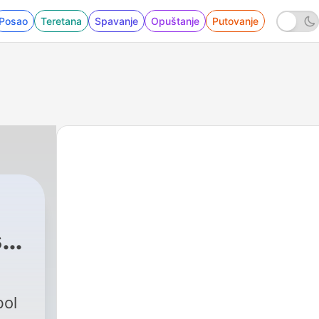
Posao
Teretana
Spavanje
Opuštanje
Putovanje
s
2 - Bossa nova, cinema novo e futebol.
bol