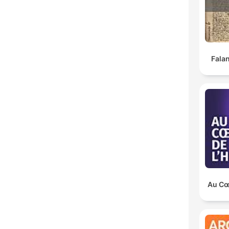
Falan
Au Cœu