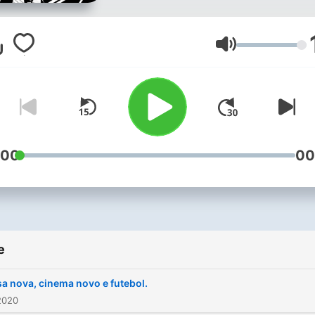
Jačina zvuka
:00
00
e
a nova, cinema novo e futebol.
2020