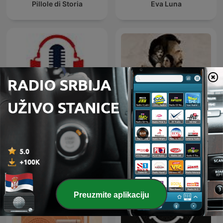
Pillole di Storia
Eva Luna
Rádiószínház - Kossuth
Los Perseguidos
plusz
Preuzmite aplikaciju