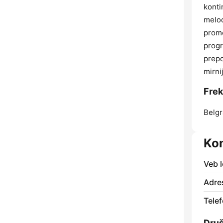
konti
melod
prome
progr
prepo
mirni
Frek
Belgr
Ko
Veb l
Adre
Telef
Dru