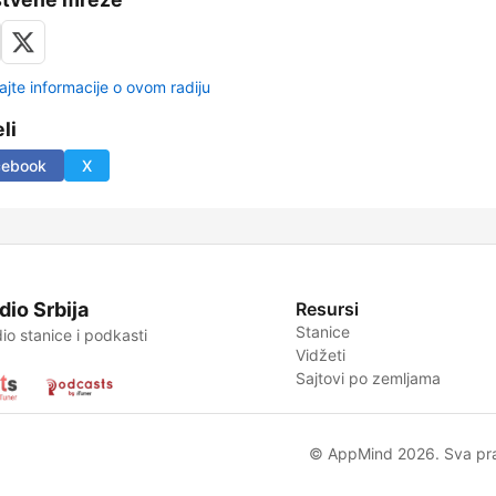
ajte informacije o ovom radiju
li
cebook
X
dio Srbija
Resursi
Stanice
io stanice i podkasti
Vidžeti
Sajtovi po zemljama
© AppMind 2026. Sva pr