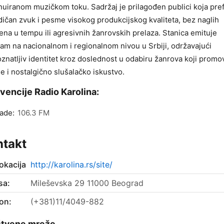
nuiranom muzičkom toku. Sadržaj je prilagođen publici koja pref
ičan zvuk i pesme visokog produkcijskog kvaliteta, bez naglih
na u tempu ili agresivnih žanrovskih prelaza. Stanica emituje
am na nacionalnom i regionalnom nivou u Srbiji, održavajući
znatljiv identitet kroz doslednost u odabiru žanrova koji promo
je i nostalgično slušalačko iskustvo.
vencije Radio Karolina:
ade:
106.3 FM
ntakt
okacija
http://karolina.rs/site/
sa:
Mileševska 29 11000 Beograd
on:
(+381)11/4049-882
štvene mreže