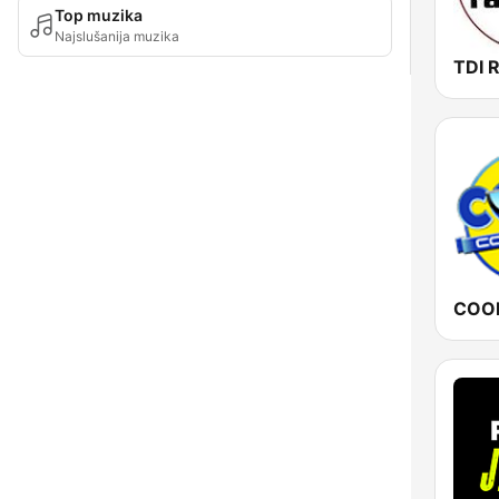
Top muzika
Najslušanija muzika
TDI 
COOL