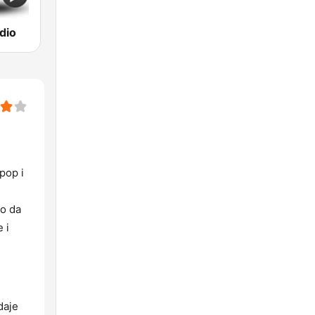
dio
pop i
ko da
 i
daje