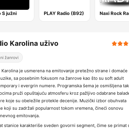
 S južni
PLAY Radio (B92)
Naxi Rock Ra
io Karolina uživo
ni žanrovi
 Karolina je usmerena na emitovanje pretežno strane i domaće 
uzike, sa posebnim fokusom na žanrove kao što su soft adult
mporary i evergrin numere. Programska šema je osmišljena ta
ocima pruži opuštajuću atmosferu kroz pažljivo odabrane balade
e koje su obeležile protekle decenije. Muzički izbor obuhvata
ke koji su zadržali popularnost tokom vremena, čineći osnovu
nevnog emitovanja.
t stanice karakteriše sveden govorni segment, čime se primat 