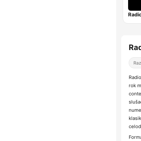
Radio
Rad
Raz
Radio
rok m
conte
sluša
numer
klasi
celod
Forma