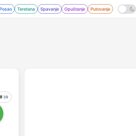
Posao
Teretana
Spavanje
Opuštanje
Putovanje
39