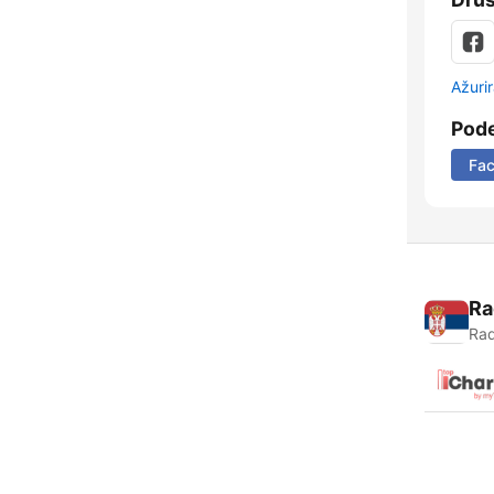
Ažurir
Pode
Fa
Ra
Rad