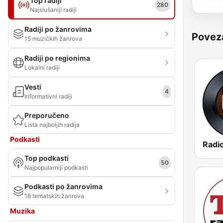
Top radiji
280
Najslušaniji radiji
Radiji po žanrovima
Povez
15 muzičkih žanrova
Radiji po regionima
Lokalni radiji
Vesti
4
Informativni radiji
Preporučeno
Lista najboljih radija
Podkasti
Radio
Top podkasti
50
Najpopularniji podkasti
Podkasti po žanrovima
18 tematskih žanrova
Muzika