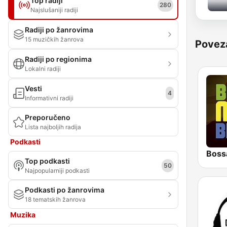
Top radiji
280
Najslušaniji radiji
Radiji po žanrovima
15 muzičkih žanrova
Povez
Radiji po regionima
Lokalni radiji
Vesti
4
Informativni radiji
Preporučeno
Lista najboljih radija
Podkasti
Boss
Top podkasti
50
Najpopularniji podkasti
Podkasti po žanrovima
18 tematskih žanrova
Muzika