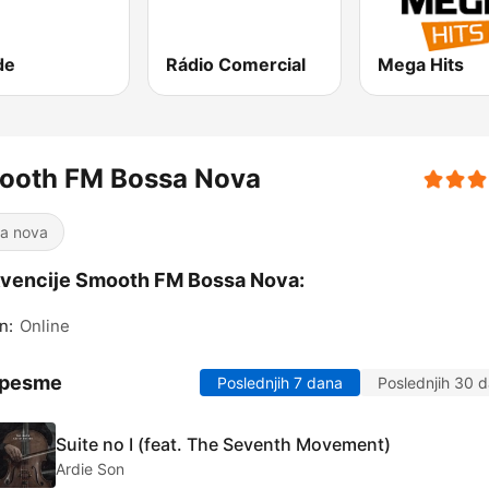
de
Rádio Comercial
Mega Hits
ooth FM Bossa Nova
a nova
vencije Smooth FM Bossa Nova:
n:
Online
 pesme
Poslednjih 7 dana
Poslednjih 30 
Suite no I (feat. The Seventh Movement)
Ardie Son