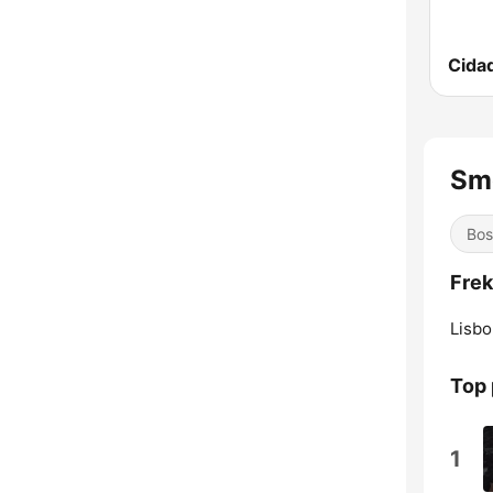
Cida
Sm
Bos
Frek
Lisbo
Top
1