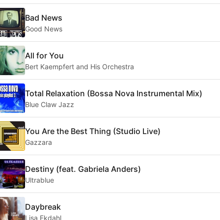
Bad News
Good News
All for You
Bert Kaempfert and His Orchestra
Total Relaxation (Bossa Nova Instrumental Mix)
Blue Claw Jazz
You Are the Best Thing (Studio Live)
Gazzara
Destiny (feat. Gabriela Anders)
Ultrablue
Daybreak
Lisa Ekdahl