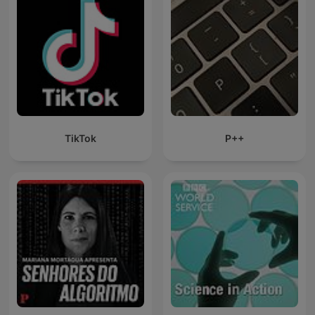
TikTok
P++