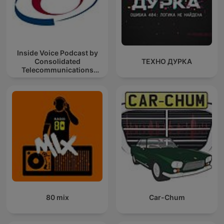
Inside Voice Podcast by
Consolidated
ТЕХНО ДУРКА
Telecommunications
Company
80 mix
Car-Chum