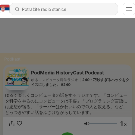
Podkasti
PodMedia HistoryCast Podcast
ゆるコンピュータ科学ラジオ
|
240 - 巧妙すぎるハックをク
イズにしました。 #240
ゆるく楽しくコンピュータの話をするラジオです。「コンピュー
タ科学をやるのにコンピュータは不要」「プログラミング言語に
は思想が宿る」「サーバーはかわいいので○人と数える」など、
とっつきやすい話をふざけながらしています。
1
x
Jačina zvuka