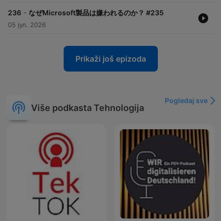
-
236
なぜMicrosoft製品は嫌われるのか？ #235
05 јул. 2026
Prikaži još epizoda
Pogledaj sve
Više podkasta Tehnologija