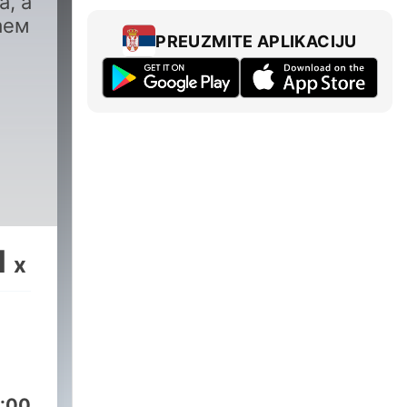
а, а
аем
PREUZMITE APLIKACIJU
1
x
:00