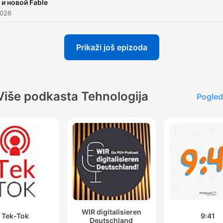
 и новой Fable
2026
Prikaži još epizoda
Više podkasta Tehnologija
Pogled
WIR digitalisieren
Tek-Tok
9:41
Deutschland