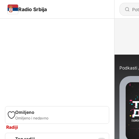
Radio Srbija
Podkasti
Omiljeno
Omiljeno i nedavno
Radiji
Top radiji