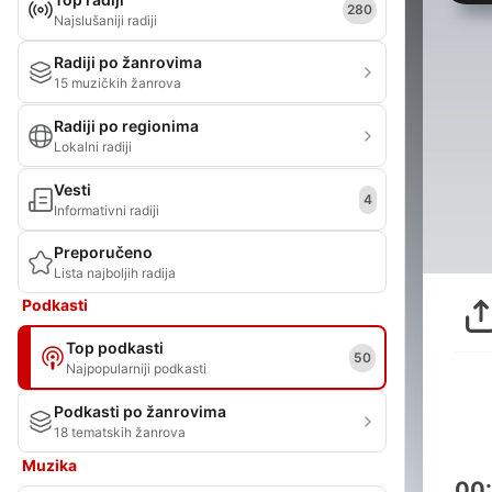
280
Najslušaniji radiji
Radiji po žanrovima
15 muzičkih žanrova
Radiji po regionima
Lokalni radiji
Vesti
4
Informativni radiji
Preporučeno
Lista najboljih radija
Podkasti
Top podkasti
50
Najpopularniji podkasti
Podkasti po žanrovima
18 tematskih žanrova
Muzika
00