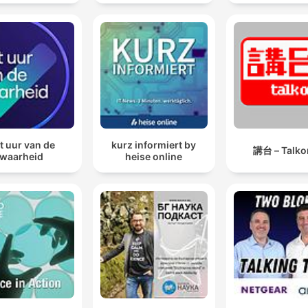
t uur van de
kurz informiert by
講台 – Talko
waarheid
heise online