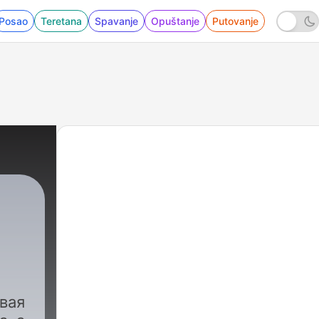
Posao
Teretana
Spavanje
Opuštanje
Putovanje
вая