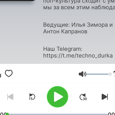
поп-культура сходит с ум
мы за всем этим наблюд
Ведущие: Илья Зимора и
Антон Капранов
Наш Telegram:
https://t.me/techno_durka
Jačina zvuka
:00
00