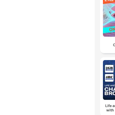
O
Life 
with