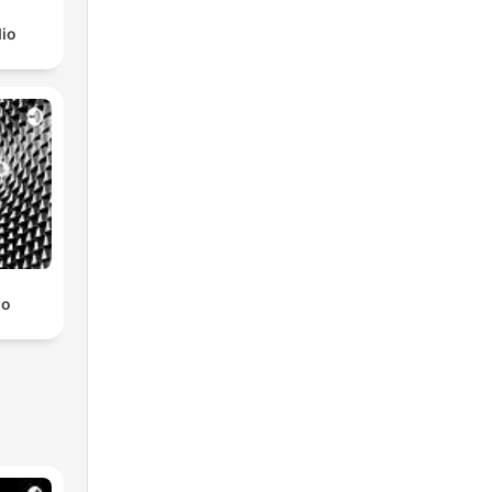
io
mo