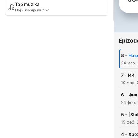
Top muzika
Najslušanija muzika
Epizod
-
8
Новы
24 мар.
-
7
ИИ -
10 мар.
-
6
Фил 
24 феб.
-
5
[Sta
15 феб.
-
4
Xbox