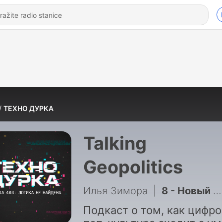
ТЕХНО ДУРКА
Talking
Geopolitics
Илья Зимора
|
8 - Новый Xbox - будущий провал или Microsoft сможет?
Подкаст о том, как цифро