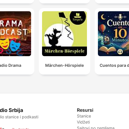
adio Drama
Märchen-Hörspiele
Cuentos para 
dio Srbija
Resursi
Stanice
io stanice i podkasti
Vidžeti
Sajtovi po zemljama