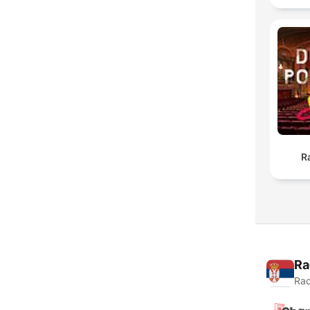
R
Ra
Rad