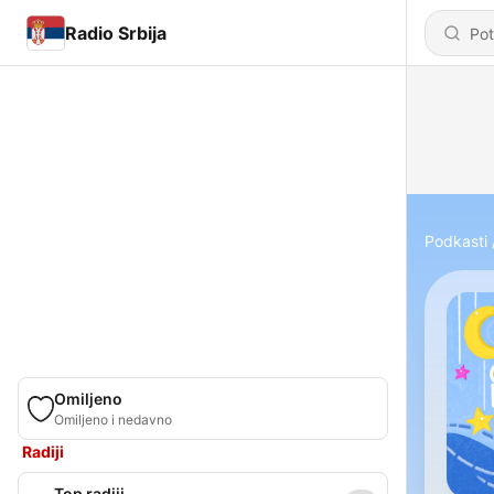
Radio Srbija
Podkasti
Omiljeno
Omiljeno i nedavno
Radiji
Top radiji