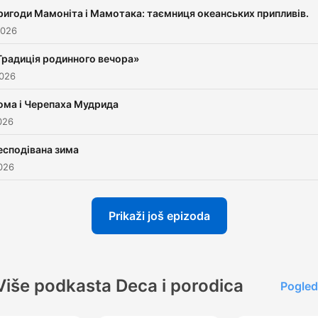
Наш Telegram канал
ригоди Мамоніта і Мамотака: таємниця океанських припливів.
https://t.me/suspilne_kazk
2026
YouTube канал з
Традиція родинного вечора»
мультфільмами Бробакс
2026
https://cutt.ly/yAfTYBU
ома і Черепаха Мудрида
2026
есподівана зима
026
Prikaži još epizoda
Više podkasta Deca i porodica
Pogled