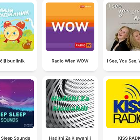
čiji budilnik
Radio Wien WOW
I See, You See,
 Sleep Sounds
Hadithi Za Kiswahili
KISS RAD