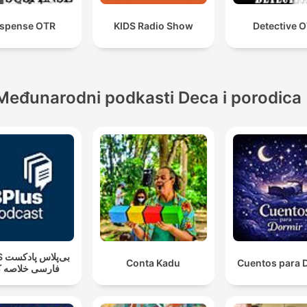
spense OTR
KIDS Radio Show
Detective 
Međunarodni podkasti Deca i porodica
بی‌پ
Conta Kadu
Cuentos para 
فارسی خلاصه ک