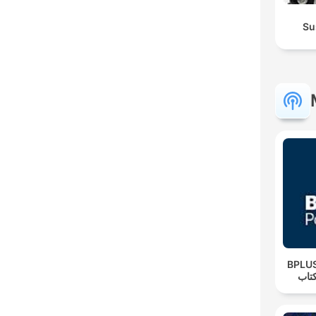
Su
‌BPLUS لاس پادکست
تاب