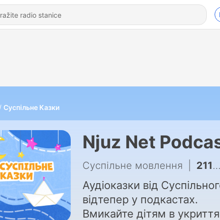
Суспільне Казки
Njuz Net Podca
Суспільне мовлення
|
211 - Випробування лелеки Орíна
Аудіоказки від Суспільног
відтепер у подкастах.
Вмикайте дітям в укриття