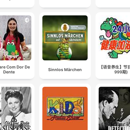
are Com Dor De
【语音养生】节目(
Sinnlos Märchen
Dente
999期)