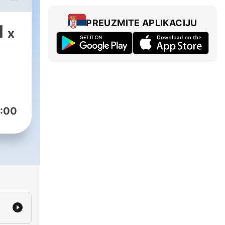
PREUZMITE APLIKACIJU
1
x
и
о
о
:00
?
ся з
вас.