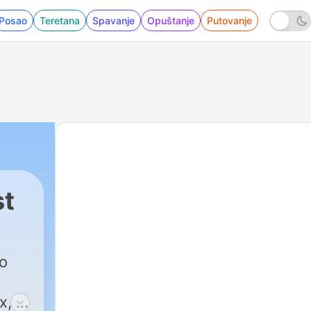
Posao
Teretana
Spavanje
Opuštanje
Putovanje
st
о
х, у