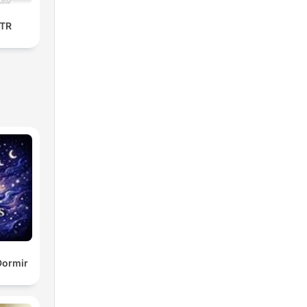
OTR
Dormir