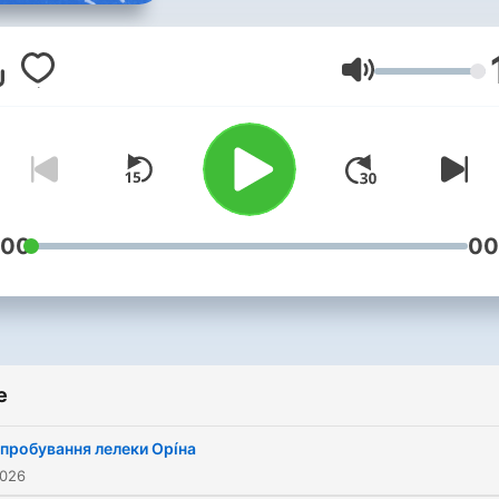
довгій дорозі чи коли
змушені залишатися у
домівках під час
Jačina zvuka
комендантської години. Чому
кенгуру стрибає, а кіт
вмивається по обіді? Кол
з'явилось могутнє дерев
баобаб, а лис вовку масл
:00
00
показав? Навіщо миші
збираються на раду, а
бджола рятує гусці життя
Про все це можна дізнати
e
найкращих казок народів
світу, які ми вибрали та
пробування лелеки Орíна
озвучили спеціально для 
2026