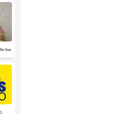
 We See
IO