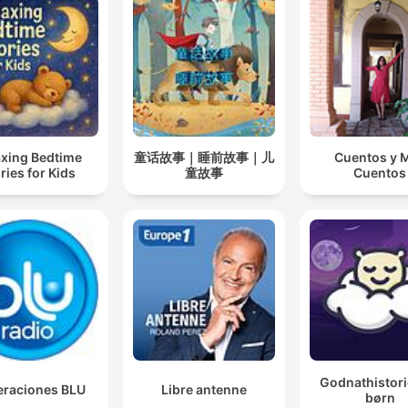
axing Bedtime
童话故事｜睡前故事｜儿
Cuentos y 
ries for Kids
童故事
Cuentos
Godnathistori
raciones BLU
Libre antenne
børn