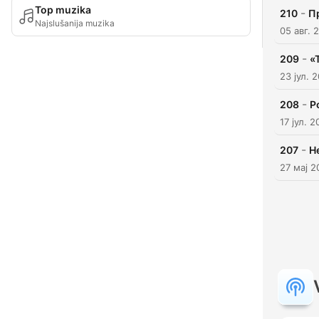
Top muzika
-
210
П
Najslušanija muzika
05 авг. 
-
209
«
23 јул. 
-
208
Р
17 јул. 
-
207
Н
27 мај 2