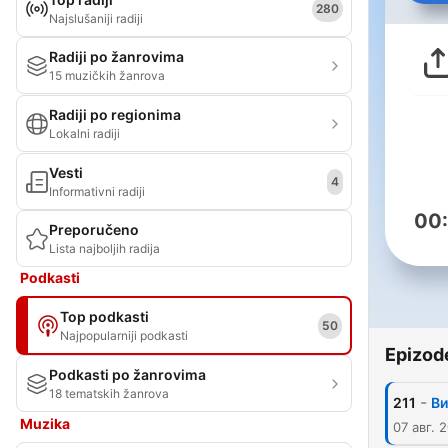
280
Najslušaniji radiji
Radiji po žanrovima
15 muzičkih žanrova
Radiji po regionima
Lokalni radiji
Vesti
4
Informativni radiji
00
Preporučeno
Lista najboljih radija
Podkasti
Top podkasti
50
Najpopularniji podkasti
Epizod
Podkasti po žanrovima
18 tematskih žanrova
-
211
Ви
Muzika
07 авг. 