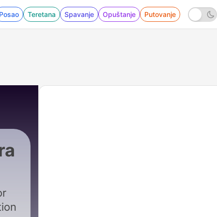
Posao
Teretana
Spavanje
Opuštanje
Putovanje
ra
8 - SUMMER NIGHT SERENITY: Music for Sleep,
or
tion