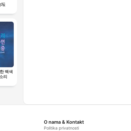
论坛
한 백색
 소리
O nama & Kontakt
Politika privatnosti