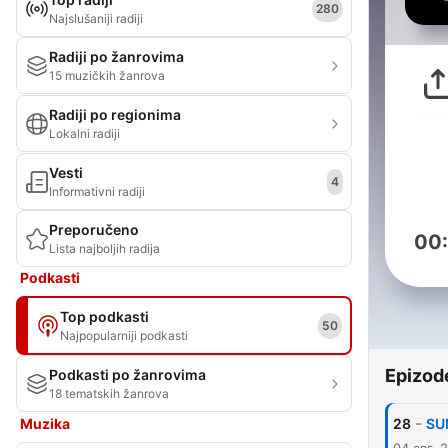
280
Najslušaniji radiji
Radiji po žanrovima
15 muzičkih žanrova
Radiji po regionima
Lokalni radiji
Vesti
4
Informativni radiji
Preporučeno
00
Lista najboljih radija
Podkasti
Top podkasti
50
Najpopularniji podkasti
Epizod
Podkasti po žanrovima
18 tematskih žanrova
-
28
SU
Muzika
04 авг. 