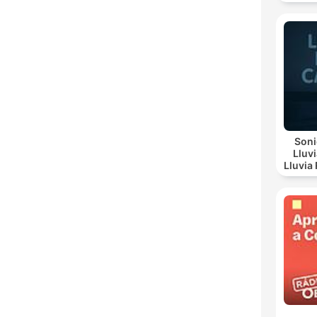
Soni
Lluv
Lluvia Re
Suave, Lluv