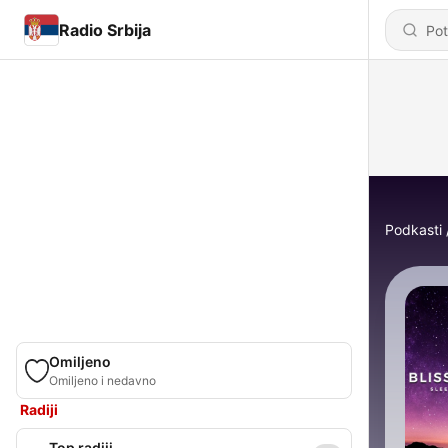
Radio Srbija
Podkasti
Omiljeno
Omiljeno i nedavno
Radiji
Top radiji