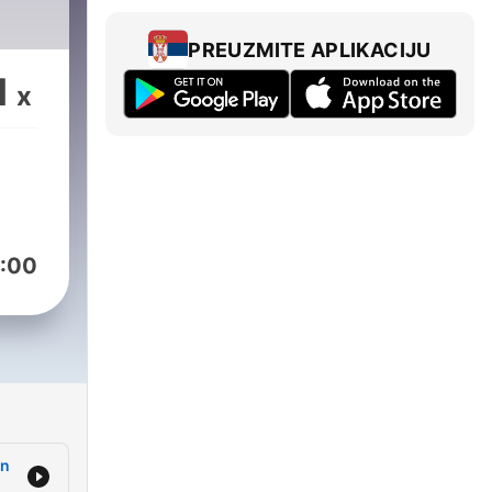
PREUZMITE APLIKACIJU
1
x
:00
on