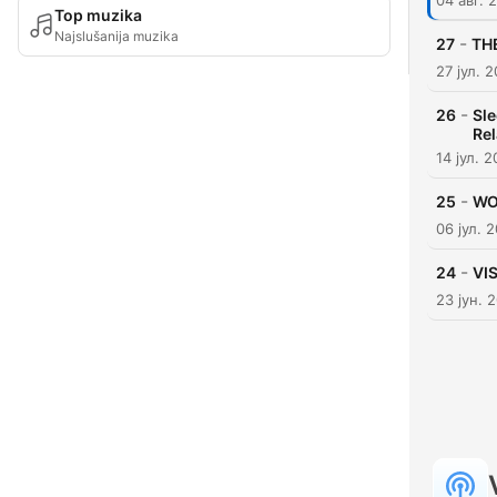
Top muzika
Najslušanija muzika
-
27
THE
27 јул. 
-
26
Sle
Rel
14 јул. 
-
25
WO
06 јул. 
-
24
VIS
23 јун. 