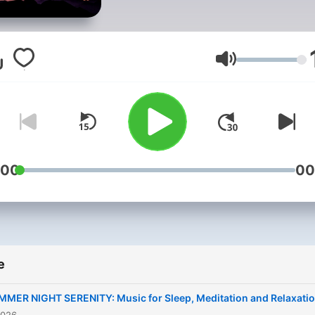
Jačina zvuka
:00
00
e
MMER NIGHT SERENITY: Music for Sleep, Meditation and Relaxati
2026