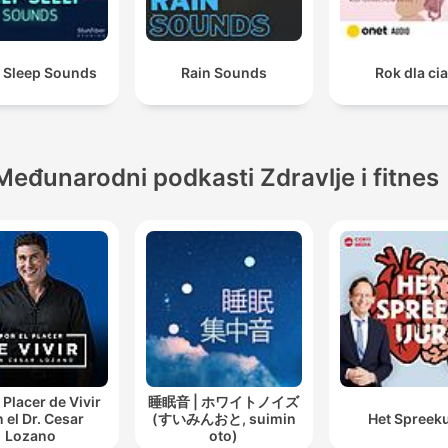
 Sleep Sounds
Rain Sounds
Rok dla cia
Međunarodni podkasti Zdravlje i fitnes
 Placer de Vivir
睡眠音 | ホワイトノイズ
 el Dr. Cesar
(すいみんおと, suimin
Het Spreek
Lozano
oto)