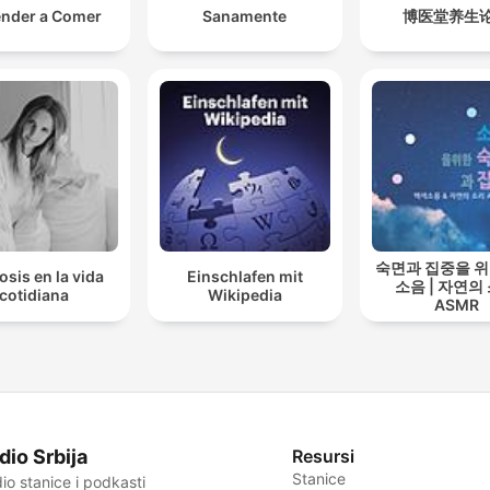
nder a Comer
Sanamente
博医堂养生
숙면과 집중을 위
osis en la vida
Einschlafen mit
소음 | 자연의
cotidiana
Wikipedia
ASMR
dio Srbija
Resursi
Stanice
io stanice i podkasti