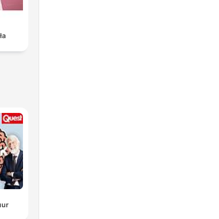
ła
uur