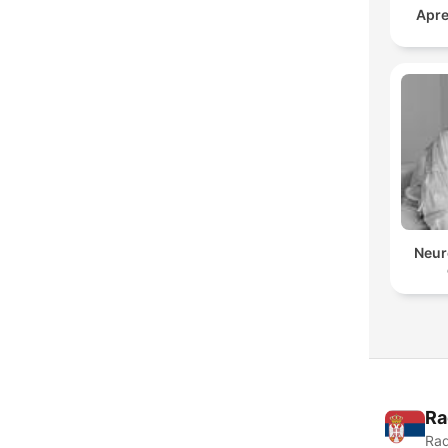
Apre
Neur
Ra
Rad