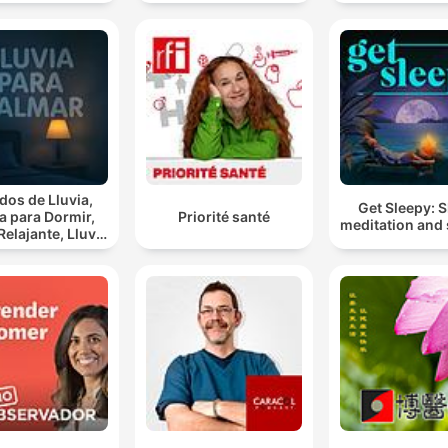
dos de Lluvia,
Get Sleepy: 
ia para Dormir,
Priorité santé
meditation and 
lajante, Lluvia
ia Para
Calmar