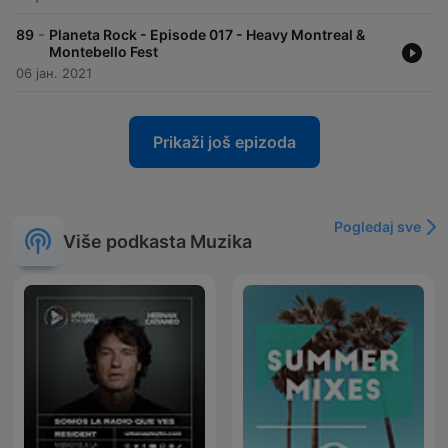
-
89
Planeta Rock - Episode 017 - Heavy Montreal &
Montebello Fest
06 јан. 2021
Prikaži još epizoda
Pogledaj sve
Više podkasta Muzika