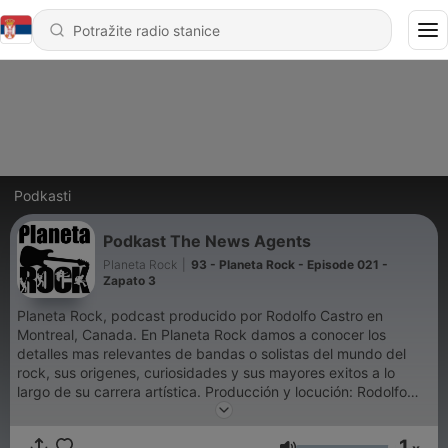
Podkasti
Podkast The News Agents
Planeta Rock
|
93 - Planeta Rock - Episode 021 -
Zapato 3
Planeta Rock, podcast producido por Rodolfo Castro en
Montreal, Canada. En Planeta Rock damos a conocer los
detalles mas relevantes de bandas o solistas del mundo del
rock, sus origenes, curiosidades y sus mayores exitos a lo
largo de su carrera artística. Producción y locución: Rodolfo
Castro
1