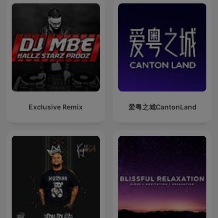
Exclusive Remix
爱粤之城CantonLand