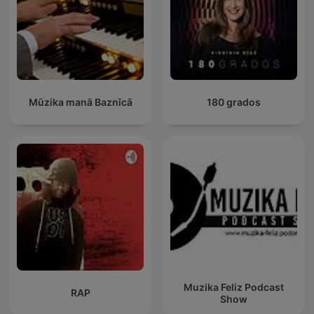
Mūzika manā Baznīcā
180 grados
Muzika Feliz Podcast
RAP
Show