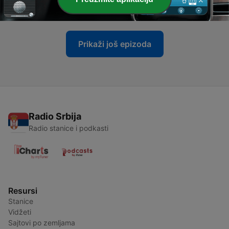
27 мај 2020
Prikaži još epizoda
Radio Srbija
Radio stanice i podkasti
Resursi
Stanice
Vidžeti
Sajtovi po zemljama