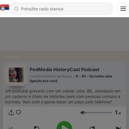
Podkasti
PodMedia HistoryCast Podcast
Lorraine Martins de Sousa
|
6 - #5 - Eu tenho uma
ligação pra você.
Um podcast gravado com um celular, uma JBL, planejado em
um caderno e cheio de histórias reais com pessoas comuns e
incríveis. Vem com a gente bater um papo pelo telefone?
1
x
Jačina zvuka