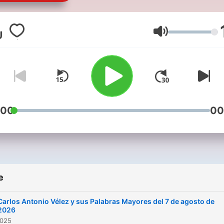
su audiocolumna diaria opi
sobre el acontecer deporti
del fútbol colombiano y del
Jačina zvuka
mundo
:00
00
e
Carlos Antonio Vélez y sus Palabras Mayores del 7 de agosto de
2026
2025