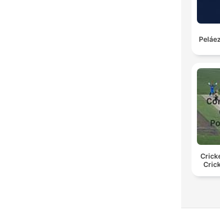
Peláez
Crick
Cric