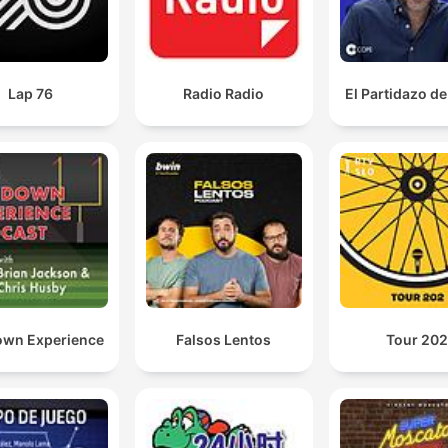
Lap 76
Radio Radio
El Partidazo d
own Experience
Falsos Lentos
Tour 20