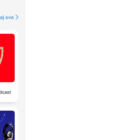
aj sve
odcast