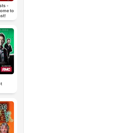
ts -
come to
st!
ot