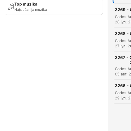
Top muzika
-
3269
Najslušanija muzika
28 јул. 
-
3268
27 јул. 
-
3267
05 авг. 
-
3266
29 јул. 