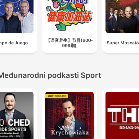
【语音养生】节目(600-
mpo de Juego
Super Moscat
999期)
Međunarodni podkasti Sport