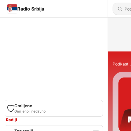
Radio Srbija
Podkasti
Omiljeno
Omiljeno i nedavno
Radiji
Top radiji