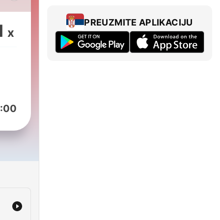
na
vo
PREUZMITE APLIKACIJU
1
x
:00