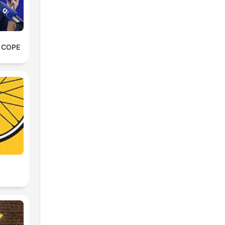
e COPE
2