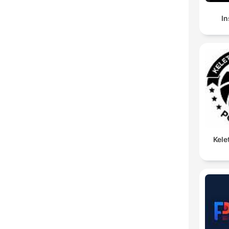
In
Kele