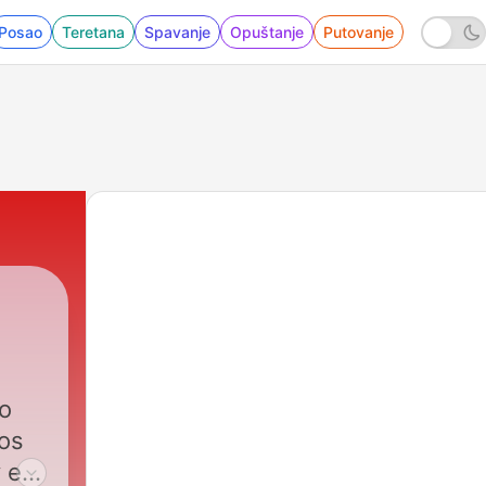
Posao
Teretana
Spavanje
Opuštanje
Putovanje
no
vos
y en