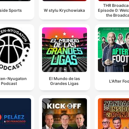
THR Broadcas
side Sports
W stylu Krychowiaka
Episode 0: Wel
the Broadca
ten-Nyugaton
El Mundo de las
L'After Fo
Podcast
Grandes Ligas