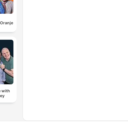
 Oranje
 with
zey