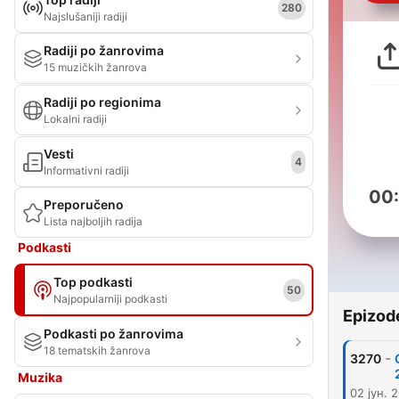
280
Najslušaniji radiji
Radiji po žanrovima
15 muzičkih žanrova
Radiji po regionima
Lokalni radiji
Vesti
4
Informativni radiji
00
Preporučeno
Lista najboljih radija
Podkasti
Top podkasti
50
Najpopularniji podkasti
Epizod
Podkasti po žanrovima
18 tematskih žanrova
-
3270
Muzika
02 јун. 