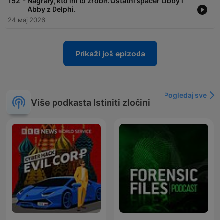
-
152
Nagrały, kto im to zrobił. Ostatni spacer Libby i
Abby z Delphi.
24 мај 2026
Prikaži još epizoda
Pogledaj sve
Više podkasta Istiniti zločini