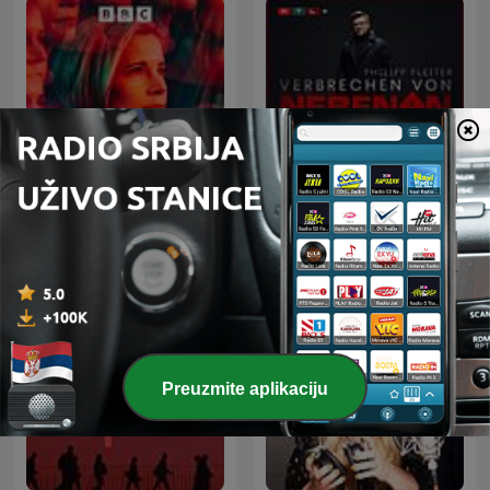
Verbrechen von nebenan:
Lady Killers with Lucy
True Crime aus der
Worsley
Nachbarschaft
Preuzmite aplikaciju