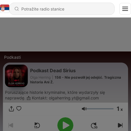
Podkasti
Podkast Dead Sirius
Olga Herring
|
156 - Nie pozwolił jej odejść. Tragiczna
historia Ani Ż.
Poruszające historie kryminalne, które wydarzyły się
naprawdę. 📩 Kontakt: olgaherring.yt@gmail.com
1
x
Jačina zvuka