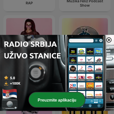
Muzika Feliz Podcast
RAP
Show
Techno
Blues Club
Preuzmite aplikaciju