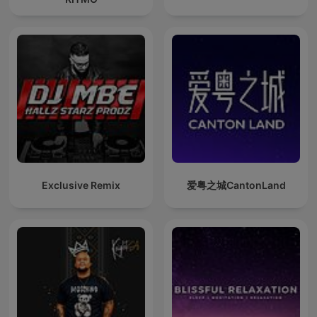
Exclusive Remix
爱粤之城CantonLand