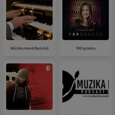
Mūzika manā Baznīcā
180 grados