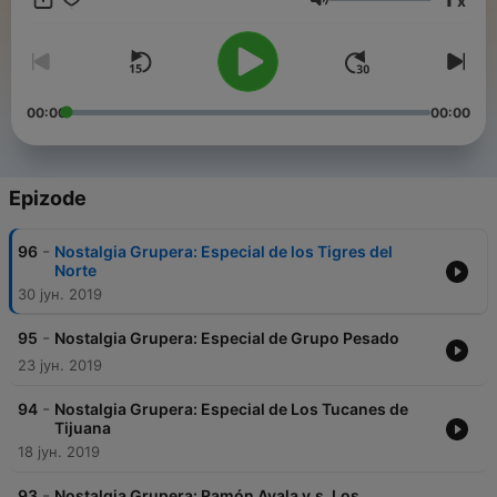
x
90s, e incluso más allá. Toda la música que llegó para
Jačina zvuka
quedarse la presentaremos en este tu programa NOSTALGIA
GRUPERA. Disfruta, comparte, valora y comenta este
programa. Retro Hits FM: ¡Impulsando tu legado musical!
00:00
00:00
Epizode
-
96
Nostalgia Grupera: Especial de los Tigres del
Norte
30 јун. 2019
-
95
Nostalgia Grupera: Especial de Grupo Pesado
23 јун. 2019
-
94
Nostalgia Grupera: Especial de Los Tucanes de
Tijuana
18 јун. 2019
-
93
Nostalgia Grupera: Ramón Ayala v.s. Los