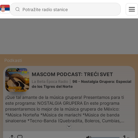
Podkasti
MASCOM PODCAST: TREĆI SVET
La Bella Época Radio
|
96 - Nostalgia Grupera: Especial
de los Tigres del Norte
¡Que tal amante de la música grupera! Presentamos para ti
este programa: NOSTALGIA GRUPERA En este programa
presentaremos lo mejor de la música grupera de México:
*Música Norteña *Música de mariachi *Música de banda
sinaloense *Tecno-Banda (Quebradita, Boleros, Cumbias,
Rancheras) *Pasito Duranguense *Cumbia *Etc.
Presentaremos lo mejor de la música grupera de los 70s, 80s y
1