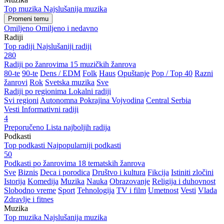
Top muzika
Najslušanija muzika
Promeni temu
Omiljeno
Omiljeno i nedavno
Radiji
Top radiji
Najslušaniji radiji
280
Radiji po žanrovima
15 muzičkih žanrova
80-te
90-te
Dens / EDM
Folk
Haus
Opuštanje
Pop / Top 40
Razni
žanrovi
Rok
Svetska muzika
Sve
Radiji po regionima
Lokalni radiji
Svi regioni
Autonomna Pokrajina Vojvodina
Central Serbia
Vesti
Informativni radiji
4
Preporučeno
Lista najboljih radija
Podkasti
Top podkasti
Najpopularniji podkasti
50
Podkasti po žanrovima
18 tematskih žanrova
Sve
Biznis
Deca i porodica
Društvo i kultura
Fikcija
Istiniti zločini
Istorija
Komedija
Muzika
Nauka
Obrazovanje
Religija i duhovnost
Slobodno vreme
Sport
Tehnologija
TV i film
Umetnost
Vesti
Vlada
Zdravlje i fitnes
Muzika
Top muzika
Najslušanija muzika