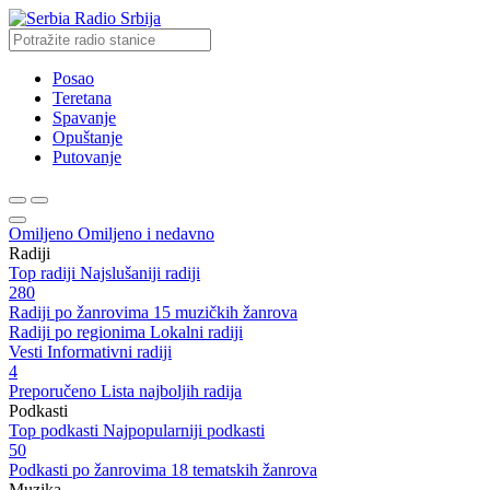
Radio Srbija
Posao
Teretana
Spavanje
Opuštanje
Putovanje
Omiljeno
Omiljeno i nedavno
Radiji
Top radiji
Najslušaniji radiji
280
Radiji po žanrovima
15 muzičkih žanrova
Radiji po regionima
Lokalni radiji
Vesti
Informativni radiji
4
Preporučeno
Lista najboljih radija
Podkasti
Top podkasti
Najpopularniji podkasti
50
Podkasti po žanrovima
18 tematskih žanrova
Muzika