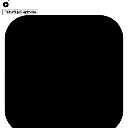
Prikaži još epizoda