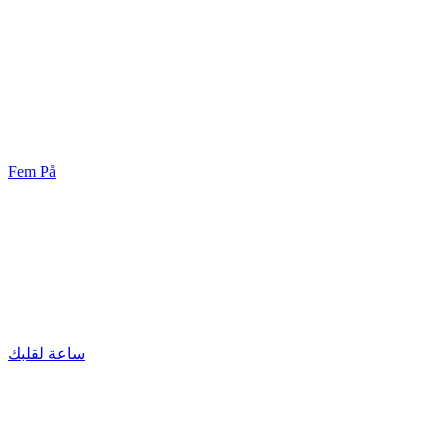
Fem På
ساعة لقلبك