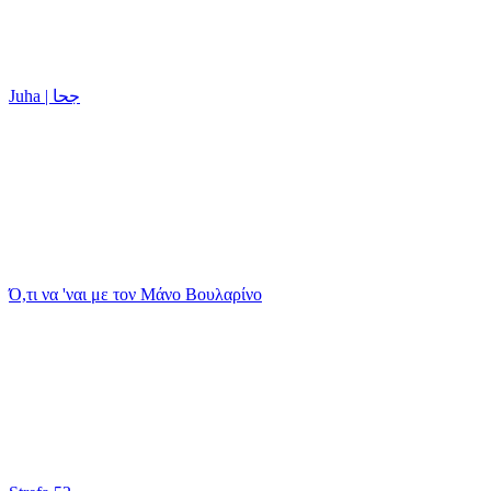
Juha | جحا
Ό,τι να 'ναι με τον Μάνο Βουλαρίνο