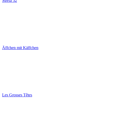
Strefa 52
Äffchen mit Käffchen
Les Grosses Têtes