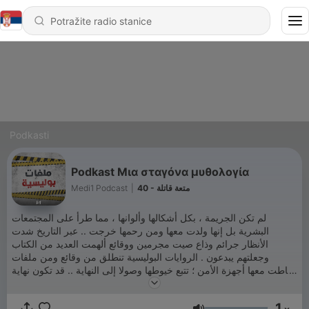
Podkasti
Podkast Μια σταγόνα μυθολογία
Medi1 Podcast
|
40 - متعة قاتلة
لم تكن الجريمة ، بكل أشكالها وألوانها ، مما طرأ على المجتمعات
البشرية بل إنها ولدت معها ومن رحمها خرجت .. عبر التاريخ شدت
الأنظار جرائم وذاع صيت مجرمين ووقائع ألهمت العديد من الكتاب
وجعلتهم يبدعون . الروايات البوليسية تنطلق من وقائع ومن ملفات
تعاطت معها أجهزة الأمن ؛ تتبع خيوطها وصولا إلى النهاية .. قد تكون نهاية
أمام القضاء يفصل فيها أو هي نهاية حياة ..
1