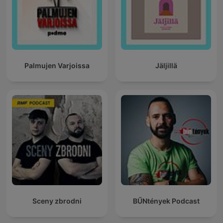
Palmujen Varjoissa
Jäljillä
Sceny zbrodni
BŰNtények Podcast