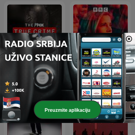
The FOX True Crime
Lady Killers with Lucy
Podcast
Worsley
Preuzmite aplikaciju