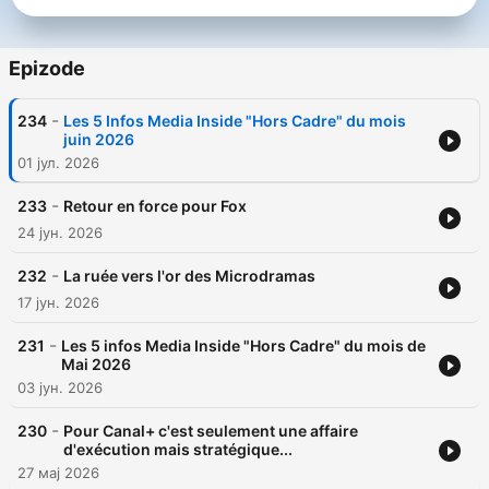
et à la réflexion concernant les secteurs économiques traités.
Toute reprise d'article ou extrait d'article est possible en
Copyleft et doit inclure une référence écrite à MEDIA
Epizode
INSIDE/CROONER RADIO. Hébergé par Ausha. Visitez
ausha.co/fr/politique-de-confidentialite pour plus
-
234
Les 5 Infos Media Inside "Hors Cadre" du mois
d'informations.
juin 2026
01 јул. 2026
-
233
Retour en force pour Fox
24 јун. 2026
-
232
La ruée vers l'or des Microdramas
17 јун. 2026
-
231
Les 5 infos Media Inside "Hors Cadre" du mois de
Mai 2026
03 јун. 2026
-
230
Pour Canal+ c'est seulement une affaire
d'exécution mais stratégique...
27 мај 2026