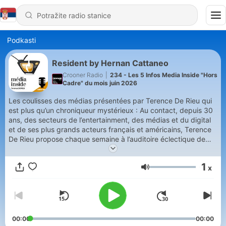
Podkasti
Resident by Hernan Cattaneo
Crooner Radio
|
234 - Les 5 Infos Media Inside "Hors
Cadre" du mois juin 2026
Les coulisses des médias présentées par Terence De Rieu qui
est plus qu’un chroniqueur mystérieux : Au contact, depuis 30
ans, des secteurs de l’entertainment, des médias et du digital
et de ses plus grands acteurs français et américains, Terence
De Rieu propose chaque semaine à l’auditoire éclectique de
Crooner Radio son analyse originale sur une actualité du
moment dans l’univers du divertissement média et/ou digital.
1
x
Profitez de l’extrême acuité de ses rubriques qui s’adressent
Jačina zvuka
directement au public averti sur le monde des médias, et
entrez avec Terence de Rieu dans le « back-office » et le « off
» de son monde impitoyable. (*) Les commentaires et propos
tenus dans les articles MEDIA INSIDE sont la propriété de son
auteur et n'engagent que son avis, opinion et responsabilité.
00:00
00:00
Leur objectif est aussi accessoirement de contribuer au débat