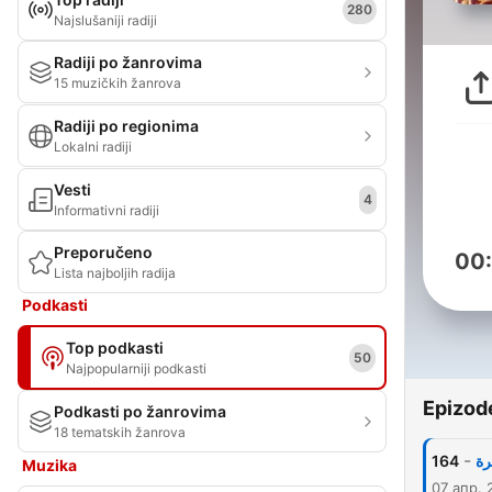
280
Najslušaniji radiji
Radiji po žanrovima
15 muzičkih žanrova
Radiji po regionima
Lokalni radiji
Vesti
4
Informativni radiji
Preporučeno
00
Lista najboljih radija
Podkasti
Top podkasti
50
Najpopularniji podkasti
Epizod
Podkasti po žanrovima
18 tematskih žanrova
-
164
رة
Muzika
07 апр. 