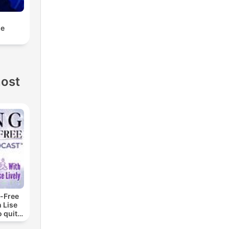
ze
nost
-Free
 Lise
o quit
ohol