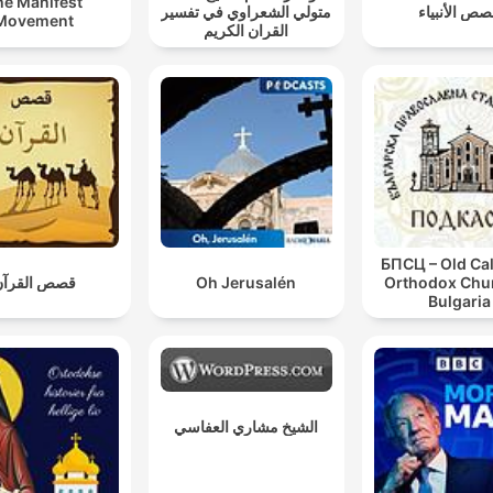
he Manifest
ص الأنبياء
متولي الشعراوي في تفسير
Movement
القران الكريم
БПСЦ – Old Ca
قصص القرآن
Oh Jerusalén
Orthodox Chur
Bulgaria
الشيخ مشاري العفاسي