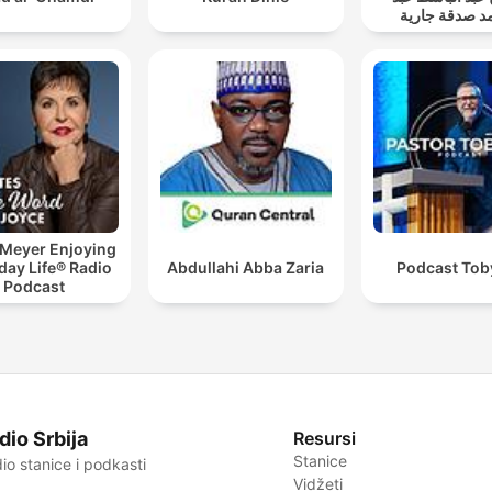
د صدقة جارية
 Meyer Enjoying
day Life® Radio
Abdullahi Abba Zaria
Podcast Toby
Podcast
dio Srbija
Resursi
Stanice
io stanice i podkasti
Vidžeti