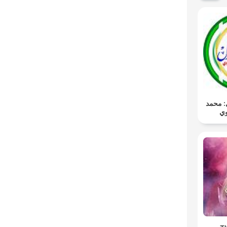
ـل: محمد
وي