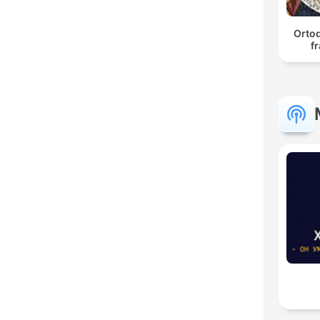
Ortod
fr