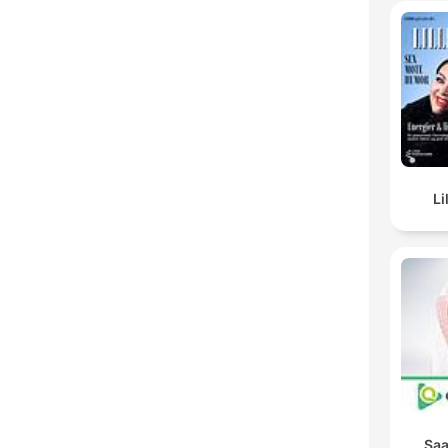
Li
Saa