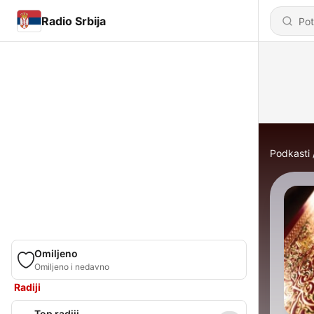
Radio Srbija
Podkasti
Omiljeno
Omiljeno i nedavno
Radiji
Top radiji