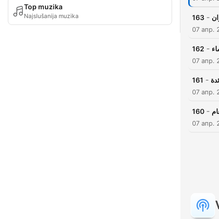
Top muzika
Najslušanija muzika
-
163
ان
07 апр. 
-
162
اء
07 апр. 
-
161
ئدة
07 апр. 
-
160
ام
07 апр. 