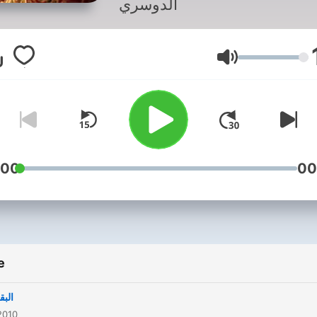
الدوسري
Jačina zvuka
:00
00
e
البق
2010