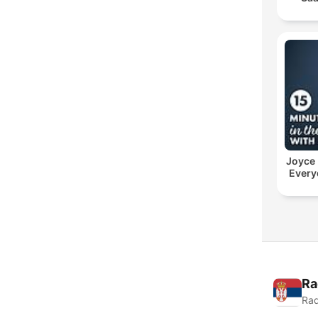
Joyce
Every
Ra
Rad