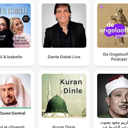
De Ongeloofl
lli & Isabelle
Dante Gebel Live
Podcast
ريم مجود بصوت
d al-Ghamdi
Kuran Dinle
 عبد الباسط عبد