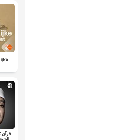
ijke
قرآن ك
الشيخ