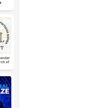
قص
lendar
ch of