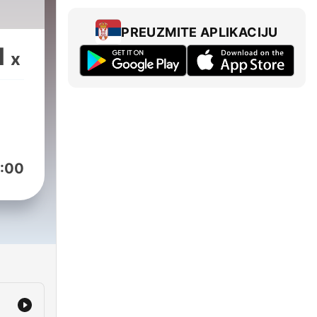
PREUZMITE APLIKACIJU
1
x
:00