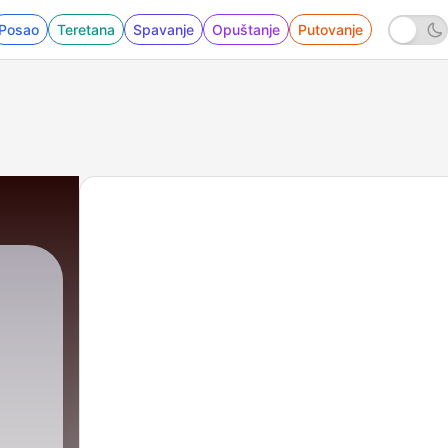
Posao
Teretana
Spavanje
Opuštanje
Putovanje