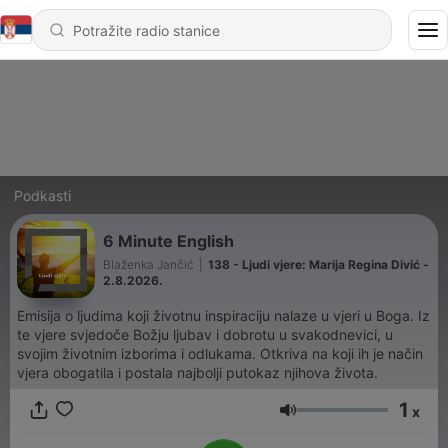
Podkasti
6 Minute English
Blaženka Jančić
|
138 - Ljudi vjere: Marija Regina Divić -
2.8.2026.
Emisija o ljudima koji životnu inspiraciju nalaze u vjeri u Boga. Iz
te vjere svjedoče Božju ljubav i dobrotu u svakodnevici, u
svojim životnim izborima i odlukama. Otkriva na koji ih je način
vjera obogatila i postala najbolji putokaz njihova života.
1
x
Jačina zvuka