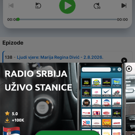
00:00
00:00
Epizode
-
138
Ljudi vjere: Marija Regina Divić - 2.8.2026.
02 авг. 2026
-
137
Ljudi vjere: Marija Perčić - 27.7.2026.
26 јул. 2026
-
136
Ljudi vjere: Anica Trstenjak - 19.07.2026.
19 јул. 2026
-
134
Shoghig Eratapelyan: Bog mi je dao novi dom |
Svjedočanstvo žene koja je iz Alepa stigla u
Hrvatsku | Ljudi vjere
05 јул. 2026