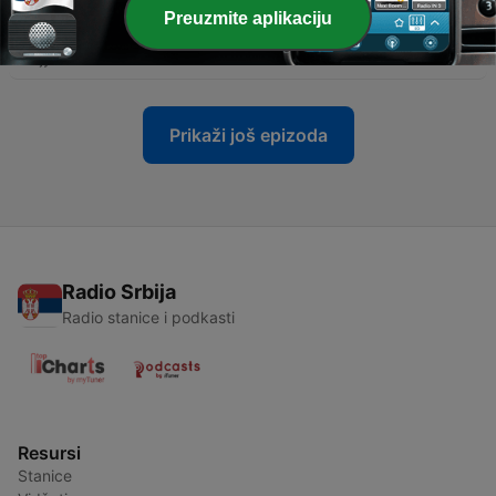
Preuzmite aplikaciju
-
133
Ljudi vjere: Mario Stančić - 28.06.2026.
28 јун. 2026
Prikaži još epizoda
Radio Srbija
Radio stanice i podkasti
Resursi
Stanice