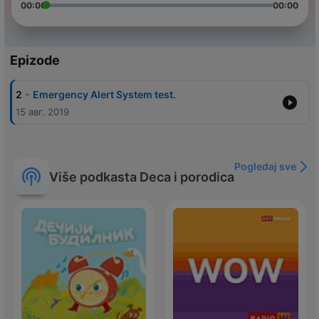
00:00
00:00
Epizode
-
2
Emergency Alert System test.
15 авг. 2019
Pogledaj sve
Više podkasta Deca i porodica