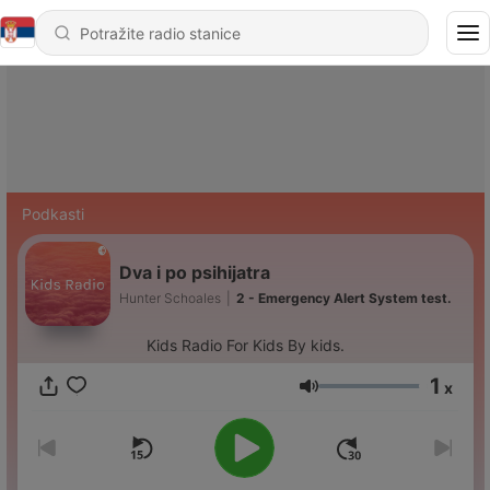
Podkasti
Dva i po psihijatra
Hunter Schoales
|
2 - Emergency Alert System test.
Kids Radio For Kids By kids.
1
x
Jačina zvuka