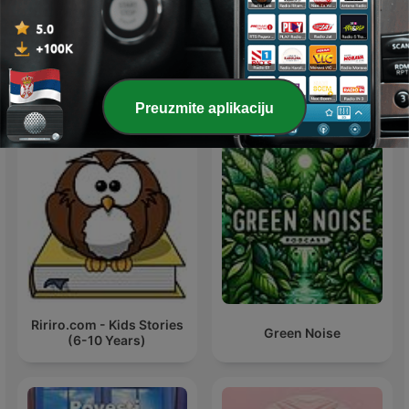
KIDS Radio Show
Detective OTR
Međunarodni podkasti Deca i porodica
Preuzmite aplikaciju
Ririro.com - Kids Stories
Green Noise
(6-10 Years)