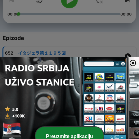
00:00
00:00
Epizode
-
652
イタジェラ第１１９５回
22 јан. 2024
-
651
イタジェラ第１１９４回
25 дец. 2023
-
650
イタジェラ第１１９３回
11 дец. 2023
-
649
イタジェラ第１１９２回
20 нов. 2023
-
648
イタジェラ第１１９１回
Preuzmite aplikaciju