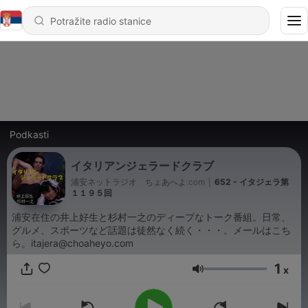
Podkasti
イタリアンジェラードクラブ
浦安ネットラジオ ちょあへよ.com
|
652 - イタジェラ第
１１９５回
浦安在住の井上好生と杉村一之のディープなトーク番組。日常、
グルメ、スポーツなど話題は徒然なく続く・・・。メールはこち
ら。itajera@choaheyo.com
1
x
Jačina zvuka