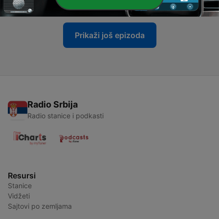
21 авг. 2023
Prikaži još epizoda
Radio Srbija
Radio stanice i podkasti
Resursi
Stanice
Vidžeti
Sajtovi po zemljama