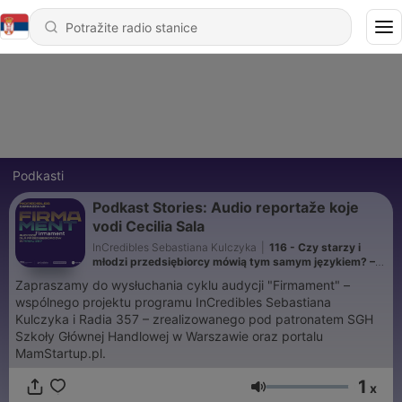
Podkasti
Podkast Stories: Audio reportaže koje
vodi Cecilia Sala
InCredibles Sebastiana Kulczyka
|
116 - Czy starzy i
młodzi przedsiębiorcy mówią tym samym językiem? –
audycja Firmament InCredibles i Radia 357
Zapraszamy do wysłuchania cyklu audycji "Firmament" –
wspólnego projektu programu InCredibles Sebastiana
Kulczyka i Radia 357 – zrealizowanego pod patronatem SGH
Szkoły Głównej Handlowej w Warszawie oraz portalu
MamStartup.pl.
1
x
Jačina zvuka