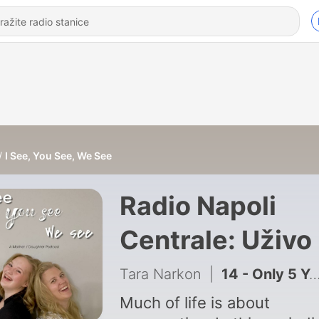
I See, You See, We See
Radio Napoli
Centrale: Uživo 
Podkasti
Tara Narkon
|
14 - Only 5 Years to Go....
Much of life is about