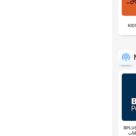
KID
‌BPLUS لاس پادکست
تاب