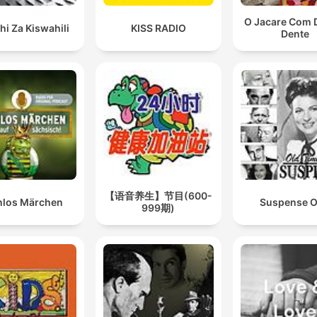
O Jacare Com 
hi Za Kiswahili
KISS RADIO
Dente
【语音养生】节目(600-
nlos Märchen
Suspense 
999期)