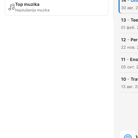
-
14
Onl
Top muzika
30 авг. 
Najslušanija muzika
-
13
Tee
01 феб. 
-
12
Per
22 нов.
-
11
Eno
05 окт. 
-
10
Tra
13 авг. 