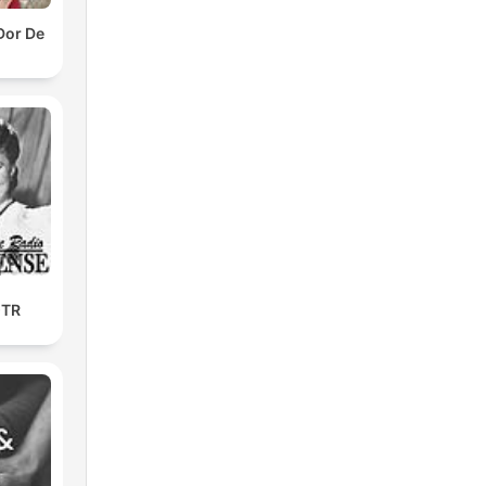
Dor De
OTR