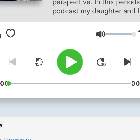
perspective. In this periodi
podcast my daughter and I 
be discussing topics such 
movies, tv, music, books a
Jačina zvuka
other family friendly topics.
see, you see, we see, will 
into the differing or similar
perspectives between par
and child. Join us as we
discuss, reminisce and sha
:00
00
lot of laughs together. May
will even spark some fun o
meaningful conversations f
parents and children listen
e