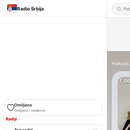
Radio Srbija
Podkasti
Omiljeno
Omiljeno i nedavno
Radiji
Top radiji