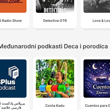
S Radio Show
Detective OTR
Love & Lo
Međunarodni podkasti Deca i porodica
بی‌پ
Conta Kadu
Cuentos para 
فارسی خلاصه ک