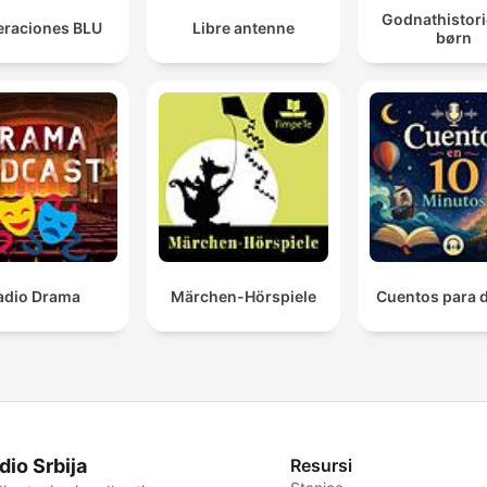
Godnathistori
raciones BLU
Libre antenne
børn
adio Drama
Märchen-Hörspiele
Cuentos para 
dio Srbija
Resursi