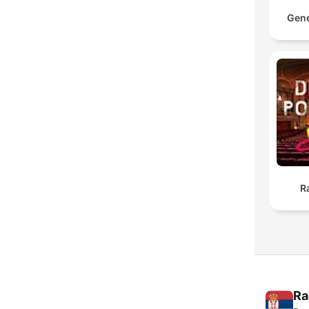
Gene
R
Ra