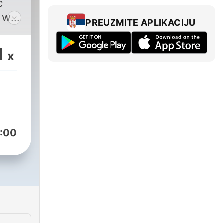
c
will
PREUZMITE APLIKACIJU
as
nd
1
x
 I
dive
ent
re a
:00
be it
r
or
ers.