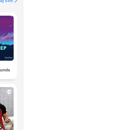
aj sve
ounds