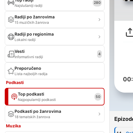
280
Najslušaniji radiji
Radiji po žanrovima
15 muzičkih žanrova
Radiji po regionima
Lokalni radiji
Vesti
4
Informativni radiji
Preporučeno
Lista najboljih radija
00
Podkasti
Top podkasti
50
Najpopularniji podkasti
Podkasti po žanrovima
18 tematskih žanrova
Epizod
Muzika