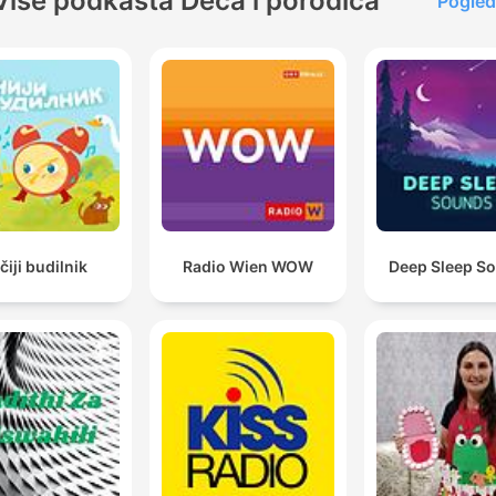
Više podkasta Deca i porodica
Pogled
čiji budilnik
Radio Wien WOW
Deep Sleep S