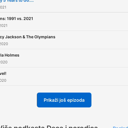
y 5 Years to Go....
2021
ns: 1991 vs. 2021
2021
cy Jackson & The Olympians
 2020
la Holmes
2020
vel!
2020
Prikaži još epizoda