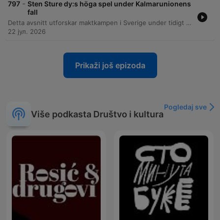
-
797
Sten Sture dy:s höga spel under Kalmarunionens
fall
Detta avsnitt utforskar maktkampen i Sverige under tidigt 1500-tal med fokus på Sten Sture den yngre och hans politiska strategier under Kalmarunionens upplösning. Vi belyser hur riksrådets roll, kontrollen över viktiga borgar och användandet av allmogen formade de nordiska spänningarna. Vidare diskuteras de militära konflikterna mot Kristian II, vägen mot Stockholms blodbad och Gustav Vasas efterföljande maktövertagande. Avsnittet reflekterar även över Sturefamiljens öde, inklusive Sturemorden under Erik XIV, samt svårigheten att förstå historiska personligheter när källmaterialet är begränsat.
22 јул. 2026
Prikaži još epizoda
Pogledaj sve
Više podkasta Društvo i kultura