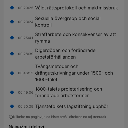
Våld, rättsprotokoll och maktmissbruk
00:20:25
Sexuella övergrepp och social
00:23:24
kontroll
Straffarbete och konsekvenser av att
00:25:41
rymma
Digerdöden och förändrade
00:28:39
arbetsförhållanden
Tvångsmetoder och
drängutskrivningar under 1500- och
00:46:15
1600-talet
1800-talets proletarisering och
00:49:06
förändrade arbetsformer
Tjänstefolkets lagstiftning upphör
00:50:39
Kliknite na poglavlje da biste prešli direktno na taj trenutak
Najvažniji delovi