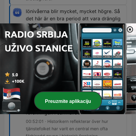
lönivåerna blir mycket, mycket högre. Så
det här är en bra period att vara dränglig
piga på så sätt att man tjänar mer.
00:29:58 · Efter digerdöden skapade bristen på
arbetskraft en ekonomisk fördel för de som
faktiskt kunde arbeta.
En sak som förvånar mig är att den här
gruppen människor som är så omfattande
och så otroligt viktig och fundamental för
samhällsekonomin. Den finns överallt i
landet på alla jordbruk, inom andra
näringar också, gruvor och städer och så
Preuzmite aplikaciju
vidare. Att den är så pass osynlig ändå i
forskningen i samhället.
00:52:01 · Historikern reflekterar över hur
tjänstefolket har varit en central men ofta
förbisedd grupp i historisk forskning.