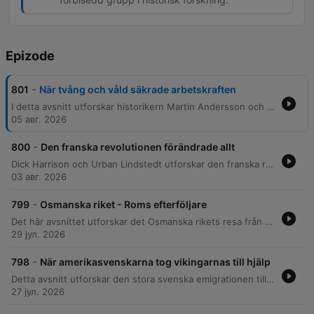
Epizode
-
801
När tvång och våld säkrade arbetskraften
I detta avsnitt utforskar historikern Martin Andersson och programledaren Urban Lindstedt den historiska övergången från träldom till ett strikt reglerat system av legofolk i Sverige. De belyser hur lagstiftning, religiösa strukturer och ekonomiska förändringar användes för att kontrollera arbetskraften genom århundradena. Samtalet går igenom drängars och pigors livsvillkor, från de extrema maktmissbruken och tvångsmetoderna under 1500- till 1600-talen till hur digerdöden skapade nya ekonomiska förutsättningar. Avsnittet avslutas med en reflektion kring hur dessa omfattande lagar, som syftade till att begränsa social rörlighet, dröjde sig kvar i svensk lagstiftning ända fram till 1926.
05 авг. 2026
-
800
Den franska revolutionen förändrade allt
Dick Harrison och Urban Lindstedt utforskar den franska revolutionens orsaker, från de ekonomiska kriserna och statsfinansernas kollaps i slutet av 1700-talet till den irreversibla demokratiseringsprocessen. De diskuterar hur försöken att lösa skatteproblematiken genom generalständerna oavsiktligt startade en utveckling som ledde till monarkins fall. Samtalet belyser även revolutionens radikalisering genom skräckväldet under Robespierre, krig och politisk instabilitet. Avslutningsvis analyseras de varaktiga reformerna, såsom decimalsystemet, samt hur Napoleon Bonaparte använde militär makt för att etablera en diktatur som samtidigt cementerade många av revolutionens landvinningar.
03 авг. 2026
-
799
Osmanska riket - Roms efterföljare
Det här avsnittet utforskar det Osmanska rikets resa från dess rötter som nomadstammar till ett världsimperium och dess slutliga sönderfall. Vi belyser de unika politiska mekanismerna, såsom janitsjarernas roll och den lagstadgade praxisen av brödradråp, samt hur riket hanterade religiös mångfald genom en hierarkisk tolerans. Vidare undersöks rikets komplexa relation till Europa, dess diplomatiska allianser och rollen i reformationen. Avsnittet avslutas med att analysera den dramatiska nedgången under sent 1800-tal, där nationalism och strategiska misstag under första världskriget ledde till katastrofala folkmord och slutligen bildandet av den moderna turkiska republiken.
29 јул. 2026
-
798
När amerikasvenskarna tog vikingarnas till hjälp
Detta avsnitt utforskar den stora svenska emigrationen till USA, med fokus på de drivkrafter som formade flyttvågen under 1800-talet. Vi belyser hur ekonomisk nöd, befolkningstillväxt och politiska lagar som Homestead Act skapade förutsättningar för bosättningar i Mellanvästern och Texas, samt hur de svenska invandrarna navigerade den amerikanska etniska hierarkin. Vidare diskuteras framväxten av en unik svensk-amerikansk identitet präglad av politiska principer och religion. Avsnittet berör även fenomenet återvandring och hur de som återvände till Sverige förde med sig nya idéer och impulser som påverkade svenska folkrörelser, samt den komplexa relationen mellan svensk politisk kritik och kärlek till amerikansk populärkultur.
27 јул. 2026