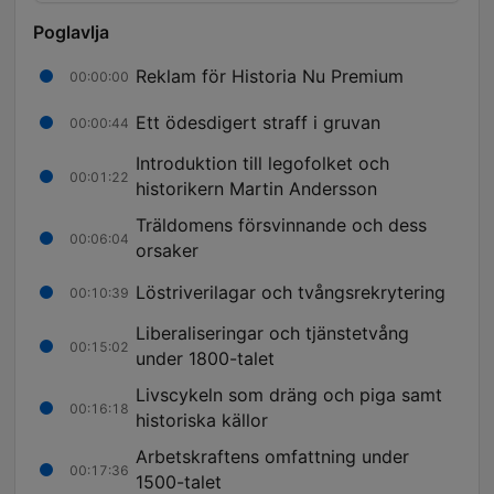
Poglavlja
Reklam för Historia Nu Premium
00:00:00
Ett ödesdigert straff i gruvan
00:00:44
Introduktion till legofolket och
00:01:22
historikern Martin Andersson
Träldomens försvinnande och dess
00:06:04
orsaker
Löstriverilagar och tvångsrekrytering
00:10:39
Liberaliseringar och tjänstetvång
00:15:02
under 1800-talet
Livscykeln som dräng och piga samt
00:16:18
historiska källor
Arbetskraftens omfattning under
00:17:36
1500-talet