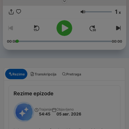
makthavare som fattat hisnande beslut. Det är lärorikt,
dramatiskt och aldrig tråkigt.
1
x
Jačina zvuka
00:00
00:00
Rezime
Transkripcija
Pretraga
Rezime epizode
Trajanje
Objavljeno
54:45
05 авг. 2026