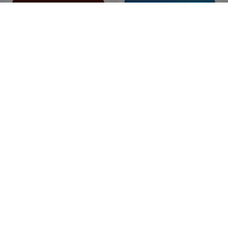
Historias de nuestra
Quem Ama Não Esquece
historia