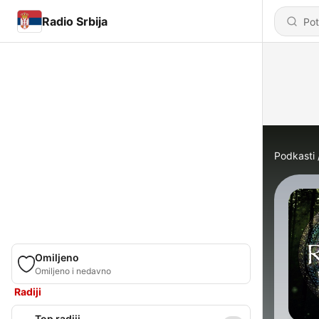
Radio Srbija
Podkasti
Omiljeno
Omiljeno i nedavno
Radiji
Top radiji