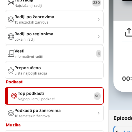
280
Najslušaniji radiji
Radiji po žanrovima
15 muzičkih žanrova
Radiji po regionima
Lokalni radiji
Vesti
4
Informativni radiji
Preporučeno
Lista najboljih radija
00
Podkasti
Top podkasti
50
Najpopularniji podkasti
Podkasti po žanrovima
18 tematskih žanrova
Epizod
Muzika