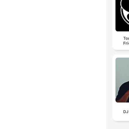
To
Fr
DJ