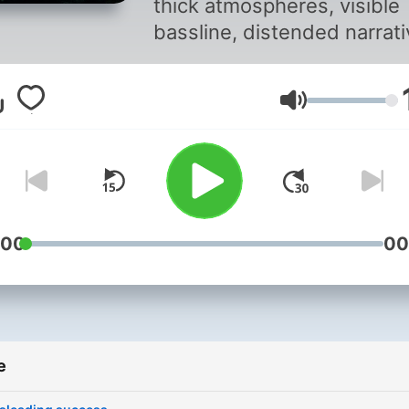
thick atmospheres, visible
bassline, distended narrati
More stuff ↓↓↓
Jačina zvuka
:00
00
e