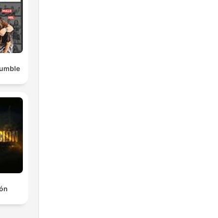
Rumble
ión