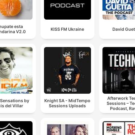
hupate esta
KISS FM Ukraine
David Guet
darina V2.0
Afterwork T
 Sensations by
Knight SA - MidTempo
Sessions – T
is del Villar
Sessions Uploads
Podcast, Ra
Hypnotic Te
Mixes