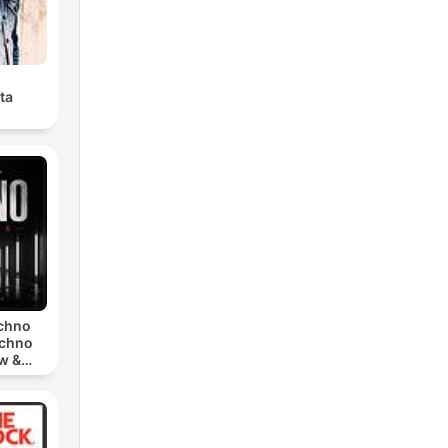
ta
echno
echno
w &
chno