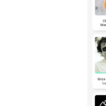
C
Man
Ibiza
Lu