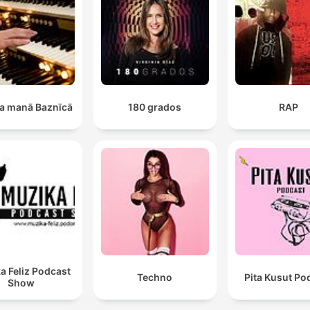
a manā Baznīcā
180 grados
RAP
a Feliz Podcast
Techno
Pita Kusut Po
Show