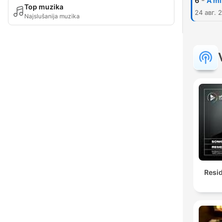
-
6
A mi
Top muzika
24 авг. 
Najslušanija muzika
Resi