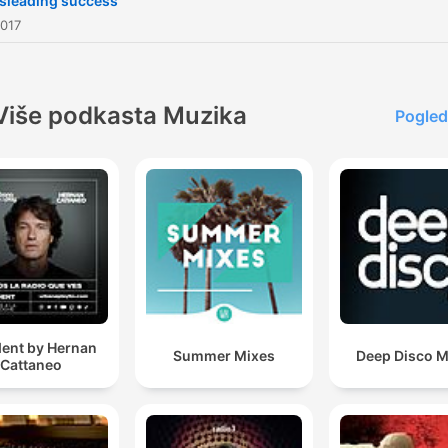
sleading success
2017
Više podkasta Muzika
Pogled
dent by Hernan
Summer Mixes
Deep Disco M
Cattaneo