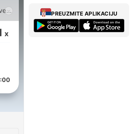
ve.
PREUZMITE APLIKACIJU
1
x
:00