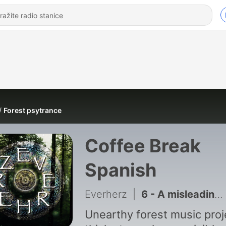
Forest psytrance
Coffee Break
Spanish
Everherz
|
6 - A misleading success
Unearthy forest music proj