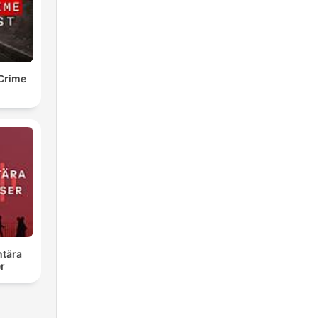
Crime
tära
r