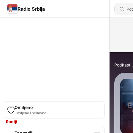
Radio Srbija
Podkasti
Omiljeno
Omiljeno i nedavno
Radiji
Top radiji