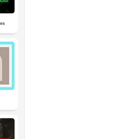
rts
os.
les
re
per.
our