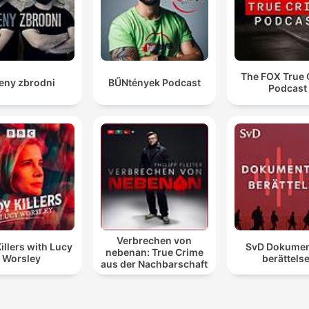
The FOX True 
eny zbrodni
BŰNtények Podcast
Podcast
Verbrechen von
illers with Lucy
SvD Dokumen
nebenan: True Crime
Worsley
berättelse
aus der Nachbarschaft