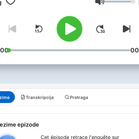
techniques de pointe de la
Jačina zvuka
police scientifique.
:00
00
zime
Transkripcija
Pretraga
ezime epizode
Cet épisode retrace l'enquête sur