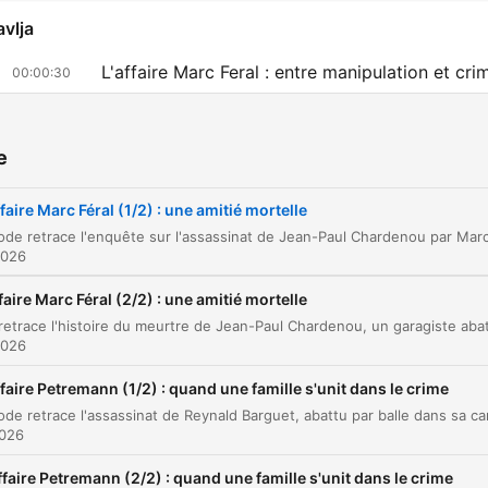
avlja
L'affaire Marc Feral : entre manipulation et cri
00:00:30
L'obsession de Marc Feral et les soupçons de
00:05:19
meurtre en série
e
La reconstitution du crime : une exécution
00:15:50
préméditée
faire Marc Féral (1/2) : une amitié mortelle
La mise en scène du crime et les preuves
00:17:43
2026
balistiques
Le procès de Marc Feral à Rodez
faire Marc Féral (2/2) : une amitié mortelle
00:19:58
Le témoignage de l'ex-épouse et le verdict
2026
00:22:57
faire Petremann (1/2) : quand une famille s'unit dans le crime
L'appel et la fin de Marc Feral
00:25:02
liknite na poglavlje da biste prešli direktno na taj trenutak
2026
žniji delovi
ffaire Petremann (2/2) : quand une famille s'unit dans le crime