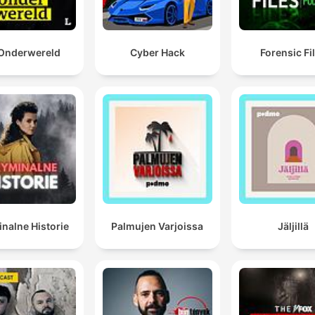
Jean-Paul Chardenou reçoit la décharge de trois qua
d'eau. C'est-à-dire qu'en termes clairs, il tournait le d
Onderwereld
Cyber Hack
Forensic Fi
Il était en train de fuir.
00:17:43 · La description technique du moment du tir démont
que la victime n'était pas une menace mais tentait de s'échap
Je regrette sincèrement mon geste. J'ai pris la vie de
quelqu'un qui valait plus que moi.
00:21:46 · Marc Feral prononce ces mots lors de son procès p
tenter d'attendrir les jurés par un aveu de culpabilité.
nalne Historie
Palmujen Varjoissa
Jäljillä