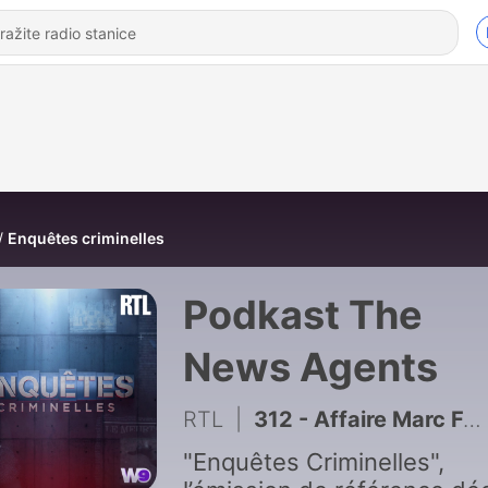
Enquêtes criminelles
Podkast The
News Agents
RTL
|
312 - Affaire Marc Féral (1/2) : une amitié mortelle
"Enquêtes Criminelles",