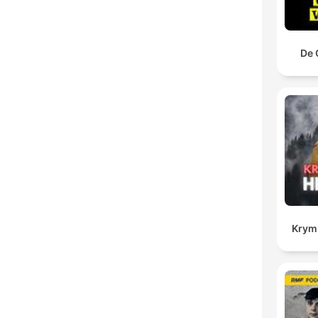
De 
Krymi