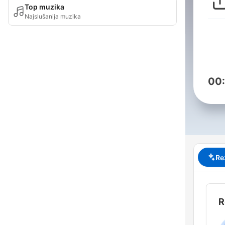
Top muzika
Najslušanija muzika
00
Re
R