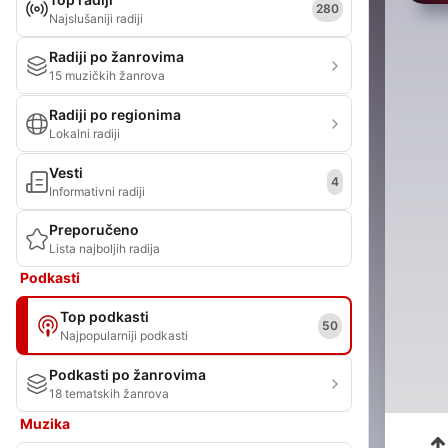
280
Najslušaniji radiji
Radiji po žanrovima
15 muzičkih žanrova
Radiji po regionima
Lokalni radiji
Vesti
4
Informativni radiji
Preporučeno
Lista najboljih radija
Podkasti
Top podkasti
50
Najpopularniji podkasti
Podkasti po žanrovima
18 tematskih žanrova
Muzika