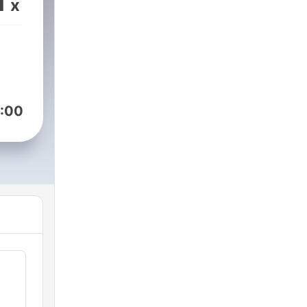
1
x
:00