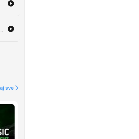
Ce récit retrace le procès d'Alexandre Petreman et de ses co-accusés pour l'assassinat de Reynald. À travers les témoignages bouleversants des familles, les contradictions des accusés et les accusations graves portées par Coralie, l'audience met en lumière la tragédie humaine derrière l'acte criminel. L'épisode détaille également le verdict final, précisant les peines de prison prononcées pour Alexandre Petreman et Valérie Andrieux. Le récit se conclut sur l'émotion intense des familles impliquées et un échange poignant entre le père de la victime et celui de l'accusé à l'issue de l'audience.
 il
ieuse de Leslie Hurlbeck et Kevin en novembre 2022. L'enquête explore les premiers doutes des proches, l'implication suspecte de leur ami Tom dans un contexte de jalousie amoureuse, ainsi que la découverte d'effets personnels et d'indices troublants à Puy-Raveau.
isé
nt.
ous
ui
ux
aj sve
re