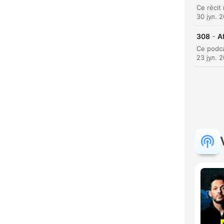
30 јул. 
-
308
Af
23 јул. 