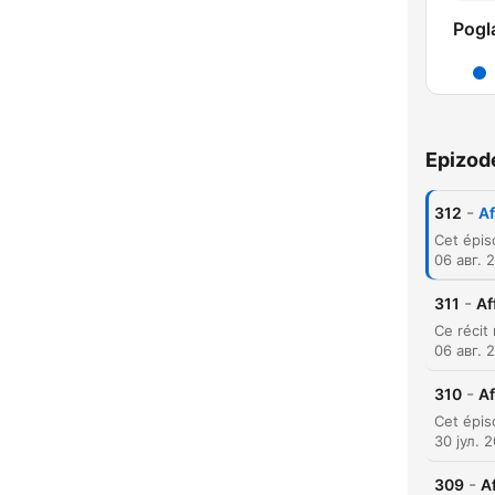
Pogl
Epizod
-
312
Af
06 авг. 
-
311
Af
06 авг. 
-
310
Af
K
30 јул. 
Najva
-
309
A