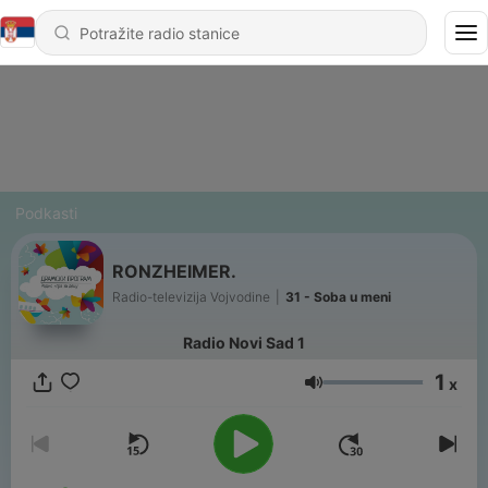
Podkasti
RONZHEIMER.
Radio-televizija Vojvodine
|
31 - Soba u meni
Radio Novi Sad 1
1
x
Jačina zvuka