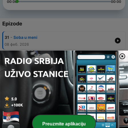
00:00
00:00
Epizode
-
31
Soba u meni
08 феб. 2026
-
30
Branko Stevanović - Uzbuna u Savazoniji -
01.02.2026.
02 феб. 2026
-
29
Pustinjski snovi – Biljana Marković-Jevtić -
02.02.2025.
03 феб. 2025
-
28
Dušan Pejčić - Ja superheroj - 03.03.2024.
04 мар. 2024
-
18
Marija Pejin – Stojša i Mladen - 27.08.2023.
Preuzmite aplikaciju
28 авг. 2023