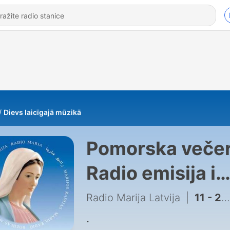
Dievs laicīgajā mūzikā
Pomorska večer
Radio emisija i
podkast
Radio Marija Latvija
|
11 - 2017-10-06_22-00_DievsLaicigajaMuzika_JaTuManEsi_RML
.