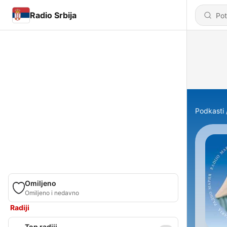
Radio Srbija
Podkasti
Omiljeno
Omiljeno i nedavno
Radiji
Top radiji