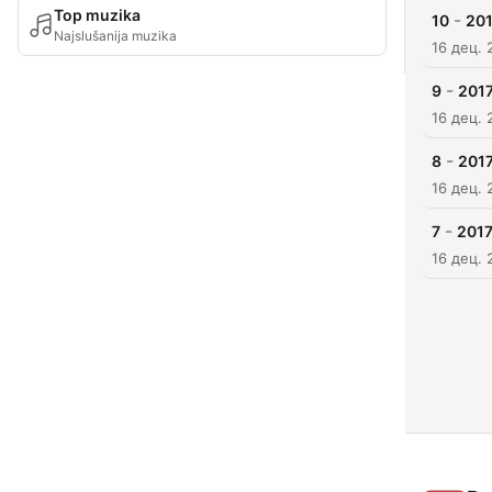
Top muzika
-
10
201
Najslušanija muzika
16 дец. 
-
9
201
16 дец. 
-
8
201
16 дец. 
-
7
2017
16 дец. 