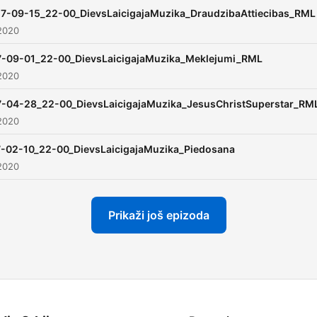
7-09-15_22-00_DievsLaicigajaMuzika_DraudzibaAttiecibas_RML
2020
7-09-01_22-00_DievsLaicigajaMuzika_Meklejumi_RML
2020
7-04-28_22-00_DievsLaicigajaMuzika_JesusChristSuperstar_RM
2020
-02-10_22-00_DievsLaicigajaMuzika_Piedosana
2020
Prikaži još epizoda