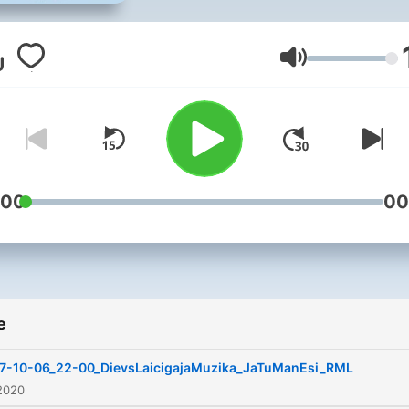
Jačina zvuka
:00
00
e
7-10-06_22-00_DievsLaicigajaMuzika_JaTuManEsi_RML
2020