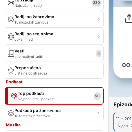
280
Najslušaniji radiji
Radiji po žanrovima
15 muzičkih žanrova
Radiji po regionima
Lokalni radiji
Vesti
4
Informativni radiji
00
Preporučeno
Lista najboljih radija
Podkasti
Top podkasti
50
Najpopularniji podkasti
Epizod
Podkasti po žanrovima
18 tematskih žanrova
-
11
201
Muzika
16 дец. 