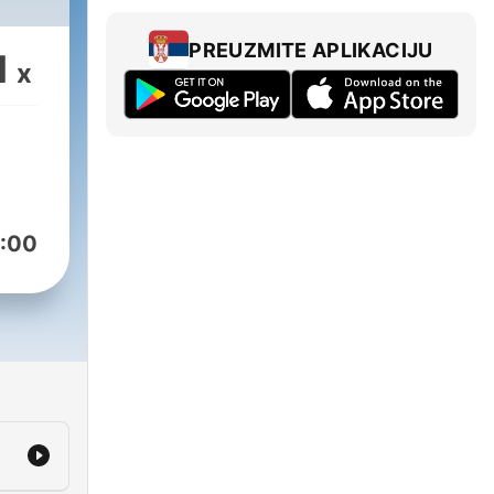
PREUZMITE APLIKACIJU
1
x
:00