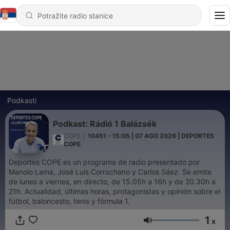
Podkasti
Podkast: Rádió 1 Balázsék
COPE
|
10451 - 15:05 | 07 AGO 2026 | DEPORTES
COPE
Deportes COPE es un programa de radio presentado por
Manolo Lama, José Luis Corrochano y Carlos Sáez. Se emite
de lunes a viernes, en directo, de 15.05h a 16h y de 20.30h a
21h. Actualidad, últimas horas, protagonistas y opinión sobre el
fútbol, baloncesto, tenis y fórmula 1.
1
x
Jačina zvuka