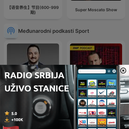
【语音养生】节目(600-999
Super Moscato Show
期)
Međunarodni podkasti Sport
Inside Sports
W stylu Krychowiaka