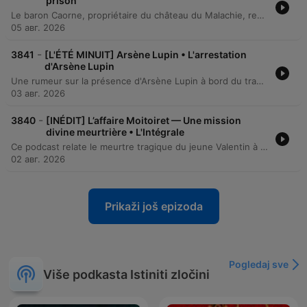
prison
Le baron Caorne, propriétaire du château du Malachie, reçoit une lettre de menace signée Arsène Lupin lui réclamant ses plus précieux objets d'art. Malgré le scepticisme initial de l'inspecteur Ganimard, une surveillance est mise en place pour protéger la collection. Après une nuit de surveillance infructueuse, les trésors sont dérobés. Bien qu'incarcéré, Lupin révèle à Ganimard son plan ingénieux ayant permis la restitution des objets via un intermédiaire et une transaction confirmée par un message caché dans un œuf, avant d'annoncer son intention de ne pas assister à son propre procès.
05 авг. 2026
-
3841
[L'ÉTÉ MINUIT] Arsène Lupin • L'arrestation
d'Arsène Lupin
Une rumeur sur la présence d'Arsène Lupin à bord du transatlantique Provence sème le trouble parmi les passagers. Entre dépêches mystérieuses et vols de bijoux, l'enquête mène à la suspicion de Monsieur Rosen, tandis que Lupin multiplie les prouesses humoristiques. L'épisode culmine avec l'arrestation de Lupin par le policier Ganimard. Le dénouement révèle que le butin était dissimulé dans un appareil photo, une preuve finalement détruite par Miss Nelly pour protéger le gentleman cambrioleur.
03 авг. 2026
-
3840
[INÉDIT] L’affaire Moitoiret — Une mission
divine meurtrière • L'Intégrale
Ce podcast relate le meurtre tragique du jeune Valentin à Lagneux en 2008, une affaire dont l'enquête a révélé les dérives d'un couple de pèlerins mystérieux grâce à des indices ADN. Le récit détaille les interrogatoires marqués par des théories surréalistes et la tension entre responsabilité pénale et folie. L'épisode retrace le procès de Stéphane Moitoiret et Noëlla Ego, explorant leurs délires mystiques et l'enjeu des expertises psychiatriques. Enfin, il revient sur le verdict de la cour d'appel de Lyon en 2013, qui a provoqué une vive polémique sur la capacité du système judiciaire à traiter la maladie mentale.
02 авг. 2026
Prikaži još epizoda
Pogledaj sve
Više podkasta Istiniti zločini