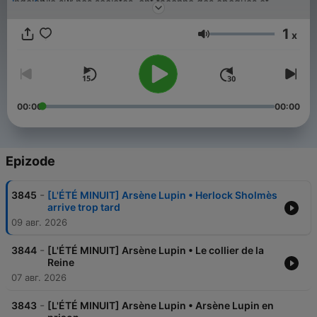
indélébile sur nos sociétés, ont façonné des époques et
demeurent, pour certaines, de véritables mystères. Immergez-
vous dans l'intrigue, alors que nous explorons les dédales du
1
x
crime et de la justice.
Jačina zvuka
Crimes • Histoires Vraies est un podcast produit par
MINUIT
.
⭐️ Abonnez-vous à MINUIT+ pour profiter de tous les podcasts
Minuit en intégrale et sans publicité. 👉
00:00
00:00
https://m.audiomeans.fr/s/S-pSlDfzMx
Rejoignez-nous sur
Instagram
🌃
Epizode
-
3845
[L'ÉTÉ MINUIT] Arsène Lupin • Herlock Sholmès
arrive trop tard
09 авг. 2026
-
3844
[L'ÉTÉ MINUIT] Arsène Lupin • Le collier de la
Reine
07 авг. 2026
-
3843
[L'ÉTÉ MINUIT] Arsène Lupin • Arsène Lupin en