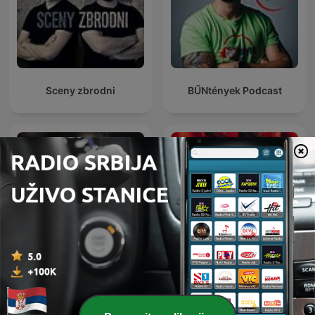
Sceny zbrodni
BŰNtények Podcast
The FOX True Crime
Lady Killers with Lucy
Podcast
Worsley