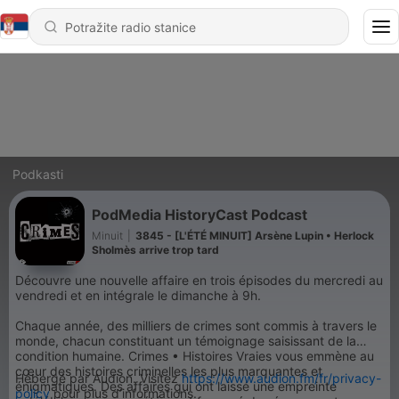
Podkasti
PodMedia HistoryCast Podcast
Minuit
|
3845 - [L'ÉTÉ MINUIT] Arsène Lupin • Herlock
Sholmès arrive trop tard
Découvre une nouvelle affaire en trois épisodes du mercredi au
vendredi et en intégrale le dimanche à 9h.
Chaque année, des milliers de crimes sont commis à travers le
monde, chacun constituant un témoignage saisissant de la
condition humaine. Crimes • Histoires Vraies vous emmène au
cœur des histoires criminelles les plus marquantes et
Hébergé par Audion. Visitez
https://www.audion.fm/fr/privacy-
énigmatiques. Des affaires qui ont laissé une empreinte
policy
pour plus d’informations.